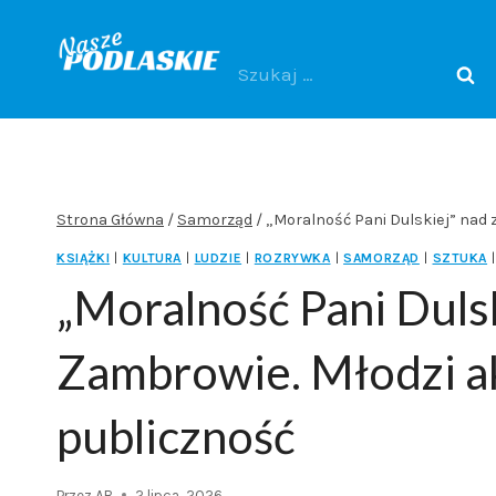
Przejdź
do
Szukaj:
treści
Strona Główna
/
Samorząd
/
„Moralność Pani Dulskiej” nad 
KSIĄŻKI
|
KULTURA
|
LUDZIE
|
ROZRYWKA
|
SAMORZĄD
|
SZTUKA
|
„Moralność Pani Duls
Zambrowie. Młodzi ak
publiczność
Przez
AB
2 lipca, 2026