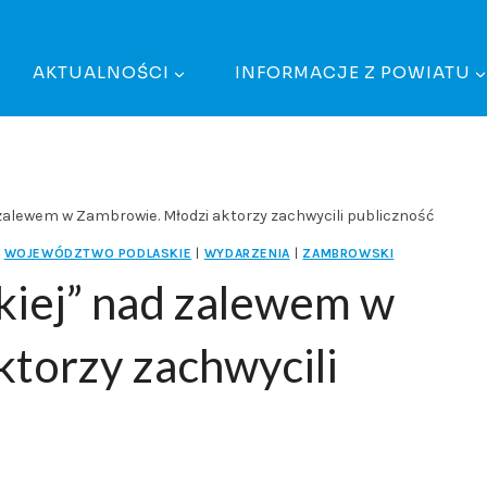
AKTUALNOŚCI
INFORMACJE Z POWIATU
zalewem w Zambrowie. Młodzi aktorzy zachwycili publiczność
WOJEWÓDZTWO PODLASKIE
|
WYDARZENIA
|
ZAMBROWSKI
kiej” nad zalewem w
torzy zachwycili