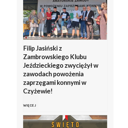
i
ę
t
o
Filip Jasiński z
Zambrowskiego Klubu
W
Jeździeckiego zwyciężył w
zawodach powożenia
o
zaprzęgami konnymi w
j
Czyżewie!
s
F
WIĘCEJ
k
i