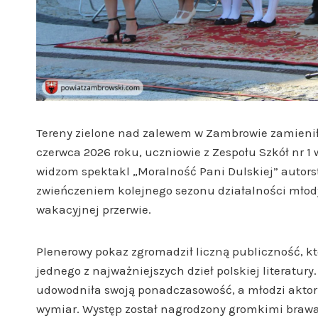
Tereny zielone nad zalewem w Zambrowie zamieniły
czerwca 2026 roku, uczniowie z Zespołu Szkół nr 1 
widzom spektakl „Moralność Pani Dulskiej” autorst
zwieńczeniem kolejnego sezonu działalności młody
wakacyjnej przerwie.
Plenerowy pokaz zgromadził liczną publiczność, kt
jednego z najważniejszych dzieł polskiej literatury
udowodniła swoją ponadczasowość, a młodzi aktorzy
wymiar. Występ został nagrodzony gromkimi brawam