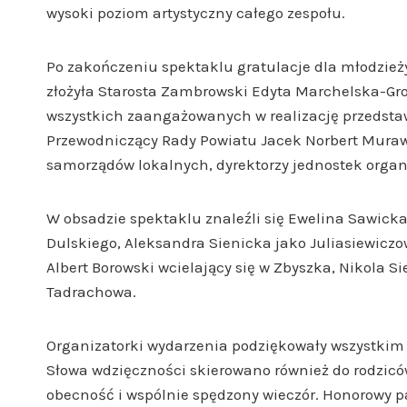
wysoki poziom artystyczny całego zespołu.
Po zakończeniu spektaklu gratulacje dla młodzieży
złożyła Starosta Zambrowski Edyta Marchelska-Gros
wszystkich zaangażowanych w realizację przedstaw
Przewodniczący Rady Powiatu Jacek Norbert Murawsk
samorządów lokalnych, dyrektorzy jednostek orga
W obsadzie spektaklu znaleźli się Ewelina Sawicka
Dulskiego, Aleksandra Sienicka jako Juliasiewiczo
Albert Borowski wcielający się w Zbyszka, Nikola S
Tadrachowa.
Organizatorki wydarzenia podziękowały wszystki
Słowa wdzięczności skierowano również do rodziców
obecność i wspólnie spędzony wieczór. Honorowy 