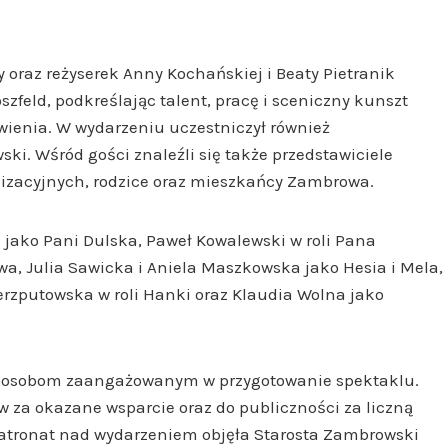
 oraz reżyserek Anny Kochańskiej i Beaty Pietranik
zfeld, podkreślając talent, pracę i sceniczny kunszt
ienia. W wydarzeniu uczestniczył również
i. Wśród gości znaleźli się także przedstawiciele
nizacyjnych, rodzice oraz mieszkańcy Zambrowa.
 jako Pani Dulska, Paweł Kowalewski w roli Pana
wa, Julia Sawicka i Aniela Maszkowska jako Hesia i Mela,
ierzputowska w roli Hanki oraz Klaudia Wolna jako
m osobom zaangażowanym w przygotowanie spektaklu.
 za okazane wsparcie oraz do publiczności za liczną
patronat nad wydarzeniem objęła Starosta Zambrowski