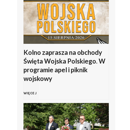
a
l
P
i
o
p
l
J
Kolno zaprasza na obchody
Święta Wojska Polskiego. W
s
a
programie apel i piknik
k
wojskowy
s
i
K
i
WIĘCEJ
e
o
ń
g
l
s