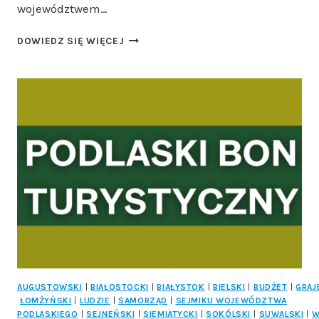
województwem…
PODLASKA
DOWIEDZ SIĘ WIĘCEJ
MARKA
2024
–
RUSZA
GŁOSOWANIE
NA
NAJWAŻNIEJSZE
WYRÓŻNIENIE
W
REGIONIE!
AUGUSTOWSKI
|
BIAŁOSTOCKI
|
BIAŁYSTOK
|
BIELSKI
|
BUDŻET
|
GRAJ
ŁOMŻYŃSKI
|
LUDZIE
|
SAMORZĄD
|
SEJMIKU WOJEWÓDZTWA
PODLASKIEGO
|
SEJNEŃSKI
|
SIEMIATYCKI
|
SOKÓLSKI
|
SUWALSKI
|
W