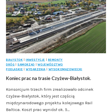
W
WYSOKIEM
MAZOWIECKIEM
BIAŁYSTOK
|
INWESTYCJE
|
REMONTY
DRÓG
|
SAMORZĄD
|
WOJEWÓDZTWO
PODLASKIE
|
WYDARZENIA
|
WYSOKOMAZOWIECKI
Koniec prac na trasie Czyżew-Białystok.
Konsorcjum trzech firm zrealizowało odcinek
Czyżew-Białystok, który jest częścią
międzynarodowego projektu kolejowego Rail
Baltica. Koszt prac wyniósł ok. 5…