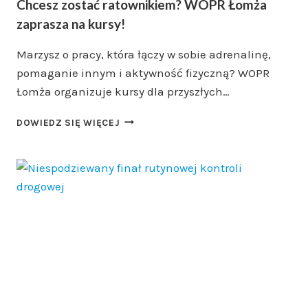
Chcesz zostać ratownikiem? WOPR Łomża
zaprasza na kursy!
Marzysz o pracy, która łączy w sobie adrenalinę,
pomaganie innym i aktywność fizyczną? WOPR
Łomża organizuje kursy dla przyszłych…
CHCESZ
DOWIEDZ SIĘ WIĘCEJ
ZOSTAĆ
RATOWNIKIEM?
WOPR
ŁOMŻA
ZAPRASZA
NA
KURSY!