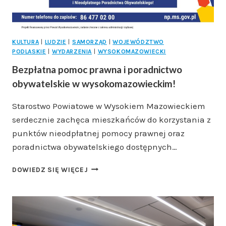
KULTURA
|
LUDZIE
|
SAMORZĄD
|
WOJEWÓDZTWO
PODLASKIE
|
WYDARZENIA
|
WYSOKOMAZOWIECKI
Bezpłatna pomoc prawna i poradnictwo
obywatelskie w wysokomazowieckim!
Starostwo Powiatowe w Wysokiem Mazowieckiem
serdecznie zachęca mieszkańców do korzystania z
punktów nieodpłatnej pomocy prawnej oraz
poradnictwa obywatelskiego dostępnych…
BEZPŁATNA
DOWIEDZ SIĘ WIĘCEJ
POMOC
PRAWNA
I
PORADNICTWO
OBYWATELSKIE