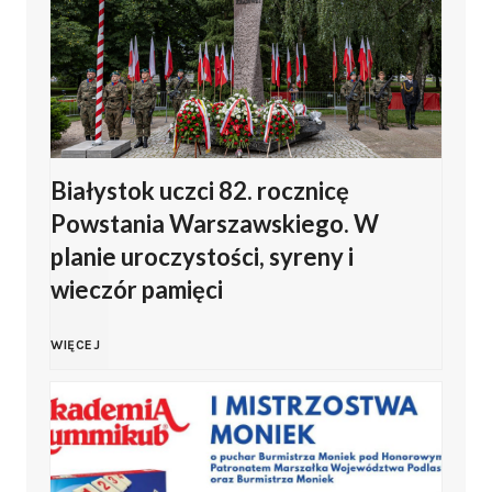
m
z
a
w
b
a
ł
s
r
n
k
k
o
a
Białystok uczci 82. rocznicę
i
Powstania Warszawskiego. W
i
w
o
o
planie uroczystości, syreny i
e
wieczór pamięci
i
b
d
g
e
c
B
WIĘCEJ
d
o
.
h
i
a
K
U
o
a
ł