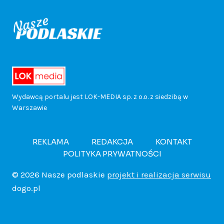
z
s
o
a
P
m
a
i
g
n
r
i
w
ł
r
i
z
k
o
e
a
a
e
u
Wydawcą portalu jest LOK-MEDIA sp. z o.o. z siedzibą w
d
Warszawie
k
m
W
d
b
a
!
i
a
r
REKLAMA
REDAKCJA
KONTAKT
.
POLITYKA PRYWATNOŚCI
c
e
r
o
T
© 2026 Nasze podlaskie
projekt i realizacja serwisu
h
a
s
dogo.pl
c
u
p
p
z
z
r