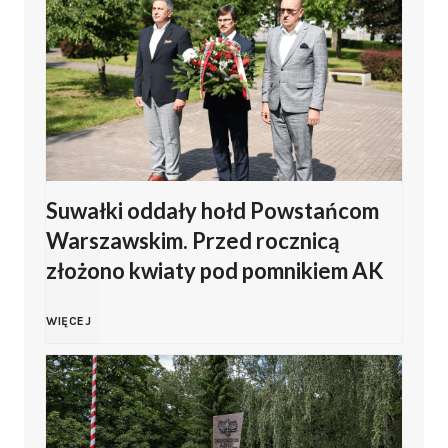
g
l
k
o
n
i
2
o
z
0
z
Z
Suwałki oddały hołd Powstańcom
2
a
Warszawskim. Przed rocznicą
a
6
p
złożono kwiaty pod pomnikiem AK
m
w
r
S
WIĘCEJ
b
Z
a
u
r
a
s
w
o