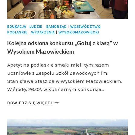
EDUKACJA
|
LUDZIE
|
SAMORZĄD
|
WOJEWÓDZTWO
PODLASKIE
|
WYDARZENIA
|
WYSOKOMAZOWIECKI
Kolejna odsłona konkursu „Gotuj z klasą” w
Wysokiem Mazowieckiem
Apetyt na podlaskie smaki mieli tym razem
uczniowie z Zespołu Szkół Zawodowych im.
Stanisława Staszica w Wysokiem Mazowieckiem.
W środę, 26.02, w kulinarnym konkursie…
KOLEJNA
DOWIEDZ SIĘ WIĘCEJ
ODSŁONA
KONKURSU
„GOTUJ
Z
KLASĄ”