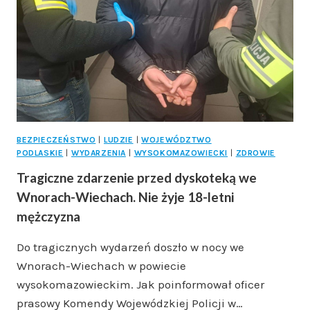
ŁOMŻY
PO
DUŻEJ
INWESTYCJI
BEZPIECZEŃSTWO
|
LUDZIE
|
WOJEWÓDZTWO
PODLASKIE
|
WYDARZENIA
|
WYSOKOMAZOWIECKI
|
ZDROWIE
Tragiczne zdarzenie przed dyskoteką we
Wnorach-Wiechach. Nie żyje 18-letni
mężczyzna
Do tragicznych wydarzeń doszło w nocy we
Wnorach-Wiechach w powiecie
wysokomazowieckim. Jak poinformował oficer
prasowy Komendy Wojewódzkiej Policji w…