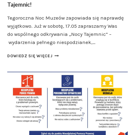
Tajemnic!
Tegoroczna Noc Muzeów zapowiada się naprawdę
wyjątkowo. Już w sobotę, 17.05 zapraszamy Was
do wspólnego odkrywania „Nocy Tajemnic” –
wydarzenia pełnego niespodzianek,…
NOC
DOWIEDZ SIĘ WIĘCEJ
MUZEÓW
W
CIECHANOWCU
–
ODKRYJ
NOC
TAJEMNIC!