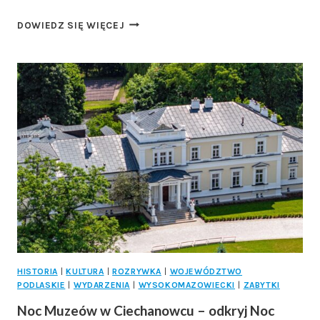
TRAGICZNE
DOWIEDZ SIĘ WIĘCEJ
ZDARZENIE
PRZED
DYSKOTEKĄ
WE
WNORACH-
WIECHACH.
NIE
ŻYJE
18-
LETNI
MĘŻCZYZNA
HISTORIA
|
KULTURA
|
ROZRYWKA
|
WOJEWÓDZTWO
PODLASKIE
|
WYDARZENIA
|
WYSOKOMAZOWIECKI
|
ZABYTKI
Noc Muzeów w Ciechanowcu – odkryj Noc