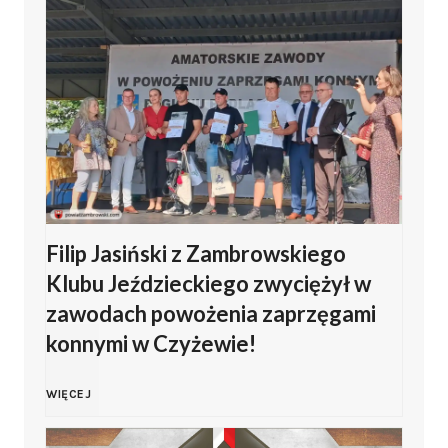
w
i
ę
t
o
Filip Jasiński z Zambrowskiego
W
Klubu Jeździeckiego zwyciężył w
o
zawodach powożenia zaprzęgami
konnymi w Czyżewie!
j
F
WIĘCEJ
s
i