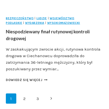
BEZPIECZEŃSTWO
|
LUDZIE
|
WOJEWÓDZTWO
PODLASKIE
|
WYDARZENIA
|
WYSOKOMAZOWIECKI
Niespodziewany finał rutynowej kontroli
drogowej
W zaskakującym zwrocie akcji, rutynowa kontrola
drogowa w Ciechanowcu doprowadziła do
zatrzymania 36-letniego mężczyzny, który był
poszukiwany przez wymiar…
NIESPODZIEWANY
DOWIEDZ SIĘ WIĘCEJ
FINAŁ
RUTYNOWEJ
KONTROLI
Nawigacja
Następna
1
2
3
DROGOWEJ
strony
strona