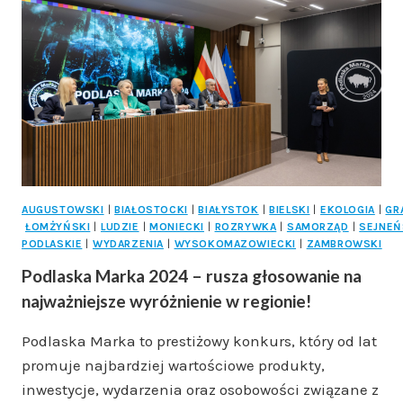
W
WYSOKOMAZOWIECKIM!
AUGUSTOWSKI
|
BIAŁOSTOCKI
|
BIAŁYSTOK
|
BIELSKI
|
EKOLOGIA
|
GR
ŁOMŻYŃSKI
|
LUDZIE
|
MONIECKI
|
ROZRYWKA
|
SAMORZĄD
|
SEJNEŃ
PODLASKIE
|
WYDARZENIA
|
WYSOKOMAZOWIECKI
|
ZAMBROWSKI
Podlaska Marka 2024 – rusza głosowanie na
najważniejsze wyróżnienie w regionie!
Podlaska Marka to prestiżowy konkurs, który od lat
promuje najbardziej wartościowe produkty,
inwestycje, wydarzenia oraz osobowości związane z