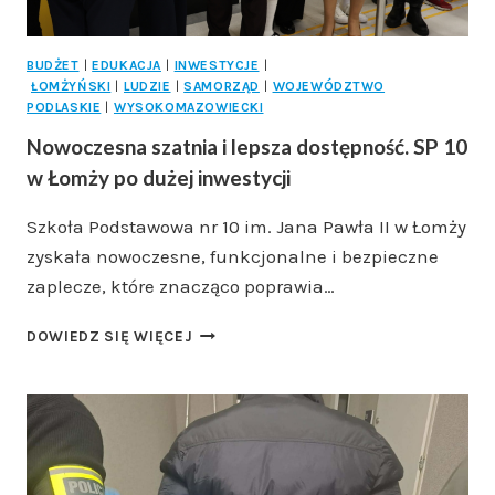
BUDŻET
|
EDUKACJA
|
INWESTYCJE
|
ŁOMŻYŃSKI
|
LUDZIE
|
SAMORZĄD
|
WOJEWÓDZTWO
PODLASKIE
|
WYSOKOMAZOWIECKI
Nowoczesna szatnia i lepsza dostępność. SP 10
w Łomży po dużej inwestycji
Szkoła Podstawowa nr 10 im. Jana Pawła II w Łomży
zyskała nowoczesne, funkcjonalne i bezpieczne
zaplecze, które znacząco poprawia…
NOWOCZESNA
DOWIEDZ SIĘ WIĘCEJ
SZATNIA
I
LEPSZA
DOSTĘPNOŚĆ.
SP
10
W