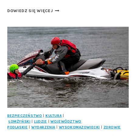
KONIEC
DOWIEDZ SIĘ WIĘCEJ
PRAC
NA
TRASIE
CZYŻEW-
BIAŁYSTOK.
BEZPIECZEŃSTWO
|
KULTURA
|
ŁOMŻYŃSKI
|
LUDZIE
|
WOJEWÓDZTWO
PODLASKIE
|
WYDARZENIA
|
WYSOKOMAZOWIECKI
|
ZDROWIE