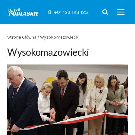
Przejdź
do
+01 123 123 123
treści
Strona Główna
/
Wysokomazowiecki
Wysokomazowiecki