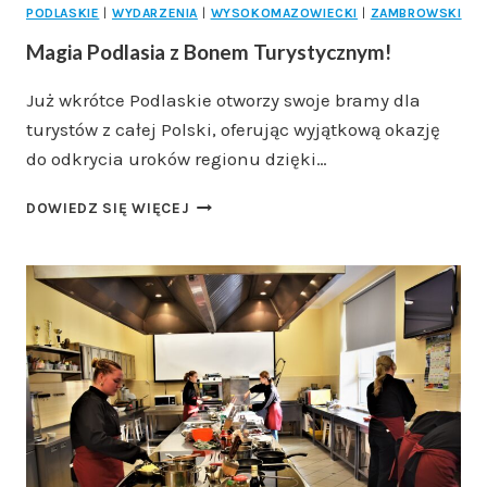
PODLASKIE
|
WYDARZENIA
|
WYSOKOMAZOWIECKI
|
ZAMBROWSKI
Magia Podlasia z Bonem Turystycznym!
Już wkrótce Podlaskie otworzy swoje bramy dla
turystów z całej Polski, oferując wyjątkową okazję
do odkrycia uroków regionu dzięki…
MAGIA
DOWIEDZ SIĘ WIĘCEJ
PODLASIA
Z
BONEM
TURYSTYCZNYM!