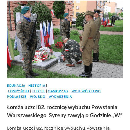
ROCZNICĘ
POWSTANIA
WARSZAWSKIEGO.
W
PLANIE
UROCZYSTOŚCI,
SYRENY
I
WIECZÓR
PAMIĘCI
EDUKACJA
|
HISTORIA
|
ŁOMŻYŃSKI
|
LUDZIE
|
SAMORZĄD
|
WOJEWÓDZTWO
PODLASKIE
|
WOJSKO
|
WYDARZENIA
Łomża uczci 82. rocznicę wybuchu Powstania
Warszawskiego. Syreny zawyją o Godzinie „W”
Łomża uczci 82. rocznicę wybuchu Powstania