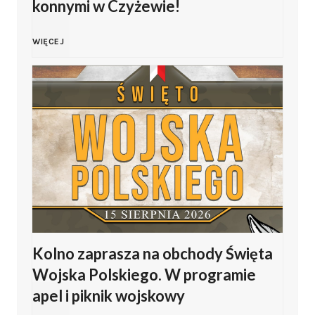
konnymi w Czyżewie!
j
F
WIĘCEJ
s
i
k
l
a
i
P
p
o
J
l
Kolno zaprasza na obchody Święta
a
s
Wojska Polskiego. W programie
s
apel i piknik wojskowy
k