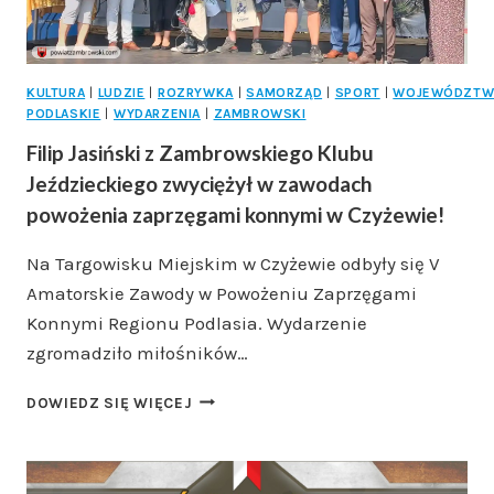
AKADEMII
ŁOMŻYŃSKIEJ
KULTURA
|
LUDZIE
|
ROZRYWKA
|
SAMORZĄD
|
SPORT
|
WOJEWÓDZT
PODLASKIE
|
WYDARZENIA
|
ZAMBROWSKI
Filip Jasiński z Zambrowskiego Klubu
Jeździeckiego zwyciężył w zawodach
powożenia zaprzęgami konnymi w Czyżewie!
Na Targowisku Miejskim w Czyżewie odbyły się V
Amatorskie Zawody w Powożeniu Zaprzęgami
Konnymi Regionu Podlasia. Wydarzenie
zgromadziło miłośników…
FILIP
DOWIEDZ SIĘ WIĘCEJ
JASIŃSKI
Z
ZAMBROWSKIEGO
KLUBU