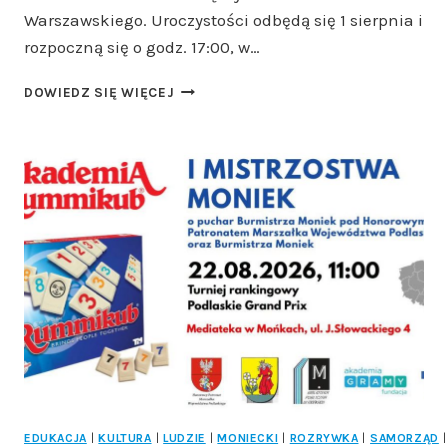
Warszawskiego. Uroczystości odbędą się 1 sierpnia i
rozpoczną się o godz. 17:00, w…
ŁOMŻA
DOWIEDZ SIĘ WIĘCEJ
UCZCI
82.
ROCZNICĘ
WYBUCHU
POWSTANIA
WARSZAWSKIEGO.
SYRENY
ZAWYJĄ
O
GODZINIE
„W”
EDUKACJA
|
KULTURA
|
LUDZIE
|
MONIECKI
|
ROZRYWKA
|
SAMORZĄD
|