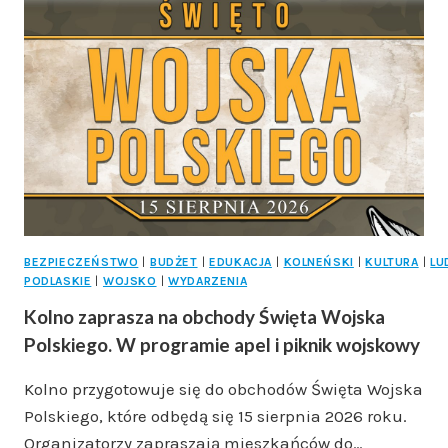
JEŹDZIECKIEGO
ZWYCIĘŻYŁ
W
ZAWODACH
POWOŻENIA
ZAPRZĘGAMI
KONNYMI
W
CZYŻEWIE!
BEZPIECZEŃSTWO
|
BUDŻET
|
EDUKACJA
|
KOLNEŃSKI
|
KULTURA
|
LU
PODLASKIE
|
WOJSKO
|
WYDARZENIA
Kolno zaprasza na obchody Święta Wojska
Polskiego. W programie apel i piknik wojskowy
Kolno przygotowuje się do obchodów Święta Wojska
Polskiego, które odbędą się 15 sierpnia 2026 roku.
Organizatorzy zapraszają mieszkańców do…