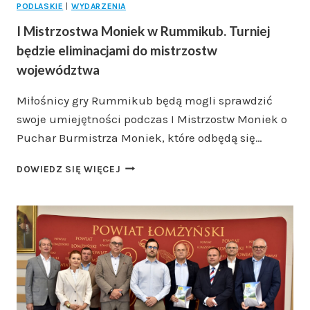
PODLASKIE
|
WYDARZENIA
I Mistrzostwa Moniek w Rummikub. Turniej
będzie eliminacjami do mistrzostw
województwa
Miłośnicy gry Rummikub będą mogli sprawdzić
swoje umiejętności podczas I Mistrzostw Moniek o
Puchar Burmistrza Moniek, które odbędą się…
I
DOWIEDZ SIĘ WIĘCEJ
MISTRZOSTWA
MONIEK
W
RUMMIKUB.
TURNIEJ
BĘDZIE
ELIMINACJAMI
DO
MISTRZOSTW