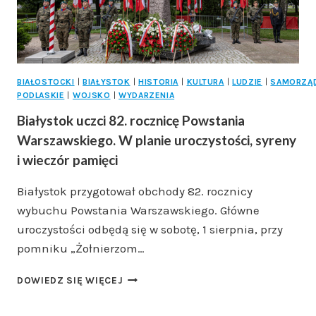
BIAŁOSTOCKI
|
BIAŁYSTOK
|
HISTORIA
|
KULTURA
|
LUDZIE
|
SAMORZĄ
PODLASKIE
|
WOJSKO
|
WYDARZENIA
Białystok uczci 82. rocznicę Powstania
Warszawskiego. W planie uroczystości, syreny
i wieczór pamięci
Białystok przygotował obchody 82. rocznicy
wybuchu Powstania Warszawskiego. Główne
uroczystości odbędą się w sobotę, 1 sierpnia, przy
pomniku „Żołnierzom…
BIAŁYSTOK
DOWIEDZ SIĘ WIĘCEJ
UCZCI
82.