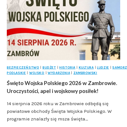
GALERII
BIAŁOSTOCKIEGO
SPORTU.
TO
UNIKAT
SPRZED
BLISKO
40
LAT!
BEZPIECZEŃSTWO
|
BUDŻET
|
HISTORIA
|
KULTURA
|
LUDZIE
|
SAMOR
PODLASKIE
|
WOJSKO
|
WYDARZENIA
|
ZAMBROWSKI
Święto Wojska Polskiego 2026 w Zambrowie.
Uroczystości, apel i wojskowy posiłek!
14 sierpnia 2026 roku w Zambrowie odbędą się
powiatowe obchody Święta Wojska Polskiego. W
programie znalazły się msza święta…