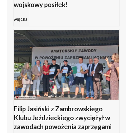
wojskowy posiłek!
Ś
WIĘCEJ
w
i
ę
t
o
Filip Jasiński z Zambrowskiego
W
Klubu Jeździeckiego zwyciężył w
o
zawodach powożenia zaprzęgami