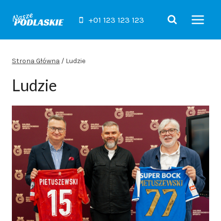
Przejdź
do
+01 123 123 123
treści
Strona Główna
/
Ludzie
Ludzie