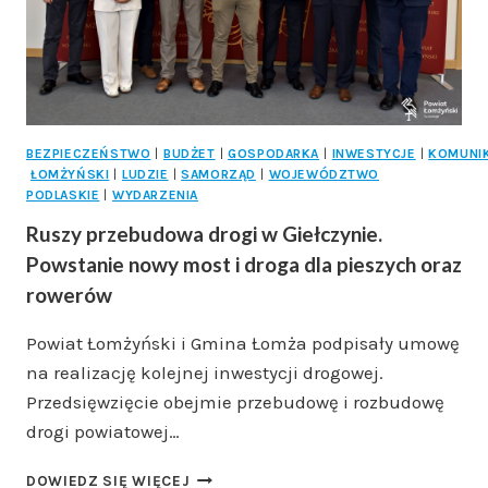
WOJEWÓDZTWA
BEZPIECZEŃSTWO
|
BUDŻET
|
GOSPODARKA
|
INWESTYCJE
|
KOMUNI
ŁOMŻYŃSKI
|
LUDZIE
|
SAMORZĄD
|
WOJEWÓDZTWO
PODLASKIE
|
WYDARZENIA
Ruszy przebudowa drogi w Giełczynie.
Powstanie nowy most i droga dla pieszych oraz
rowerów
Powiat Łomżyński i Gmina Łomża podpisały umowę
na realizację kolejnej inwestycji drogowej.
Przedsięwzięcie obejmie przebudowę i rozbudowę
drogi powiatowej…
RUSZY
DOWIEDZ SIĘ WIĘCEJ