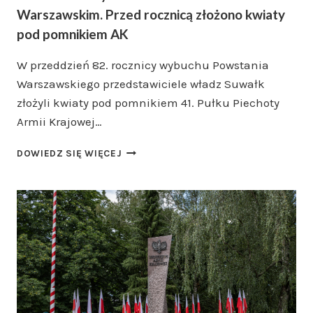
Warszawskim. Przed rocznicą złożono kwiaty
pod pomnikiem AK
W przeddzień 82. rocznicy wybuchu Powstania
Warszawskiego przedstawiciele władz Suwałk
złożyli kwiaty pod pomnikiem 41. Pułku Piechoty
Armii Krajowej…
SUWAŁKI
DOWIEDZ SIĘ WIĘCEJ
ODDAŁY
HOŁD
POWSTAŃCOM
WARSZAWSKIM.
PRZED
ROCZNICĄ
ZŁOŻONO
KWIATY
POD
POMNIKIEM
AK