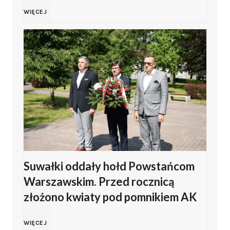
i
i
K
WIĘCEJ
ń
e
o
s
g
l
k
o
n
i
2
o
z
0
z
Z
Suwałki oddały hołd Powstańcom
2
a
Warszawskim. Przed rocznicą
a
6
p
złożono kwiaty pod pomnikiem AK
m
w
r
S
WIĘCEJ