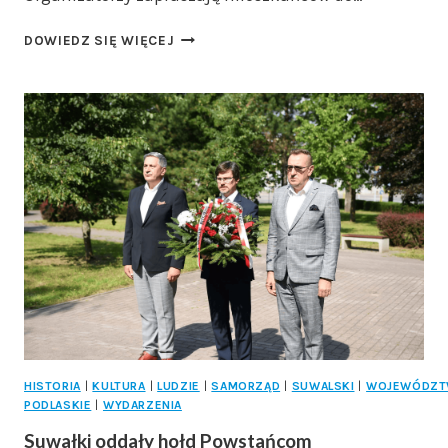
KOLNO
DOWIEDZ SIĘ WIĘCEJ
ZAPRASZA
NA
OBCHODY
ŚWIĘTA
WOJSKA
POLSKIEGO.
W
PROGRAMIE
APEL
I
PIKNIK
WOJSKOWY
HISTORIA
|
KULTURA
|
LUDZIE
|
SAMORZĄD
|
SUWALSKI
|
WOJEWÓDZ
PODLASKIE
|
WYDARZENIA
Suwałki oddały hołd Powstańcom