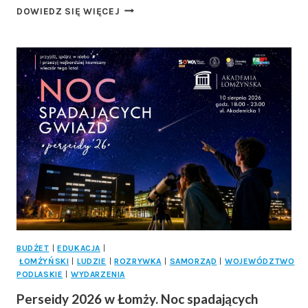
ŚWIĘTO
DOWIEDZ SIĘ WIĘCEJ
WOJSKA
POLSKIEGO
2026
W
ZAMBROWIE.
UROCZYSTOŚCI,
APEL
I
WOJSKOWY
POSIŁEK!
BUDŻET
|
EDUKACJA
|
ŁOMŻYŃSKI
|
LUDZIE
|
ROZRYWKA
|
SAMORZĄD
|
WOJEWÓDZTWO
PODLASKIE
|
WYDARZENIA
Perseidy 2026 w Łomży. Noc spadających