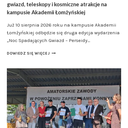
gwiazd, teleskopy i kosmiczne atrakcje na
kampusie Akademii Łomżyńskiej
Już 10 sierpnia 2026 roku na kampusie Akademii
Łomżyńskiej odbędzie się druga edycja wydarzenia
„Noc Spadających Gwiazd – Perseidy…
PERSEIDY
DOWIEDZ SIĘ WIĘCEJ
2026
W
ŁOMŻY.
NOC
SPADAJĄCYCH
GWIAZD,
TELESKOPY
I
KOSMICZNE
ATRAKCJE
NA
KAMPUSIE