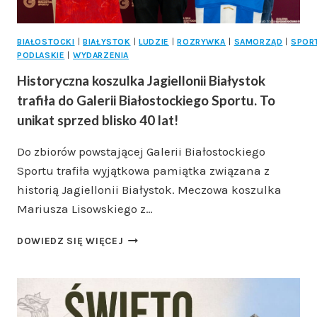
BIAŁOSTOCKI
|
BIAŁYSTOK
|
LUDZIE
|
ROZRYWKA
|
SAMORZĄD
|
SPOR
PODLASKIE
|
WYDARZENIA
Historyczna koszulka Jagiellonii Białystok
trafiła do Galerii Białostockiego Sportu. To
unikat sprzed blisko 40 lat!
Do zbiorów powstającej Galerii Białostockiego
Sportu trafiła wyjątkowa pamiątka związana z
historią Jagiellonii Białystok. Meczowa koszulka
Mariusza Lisowskiego z…
HISTORYCZNA
DOWIEDZ SIĘ WIĘCEJ
KOSZULKA
JAGIELLONII
BIAŁYSTOK
TRAFIŁA
DO