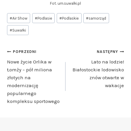
Fot. um.suwalki.pl
Tagi
#
Air Show
#
Podlasie
#
Podlaskie
#
samorząd
wpisu:
#
Suwałki
Nawigacja
POPRZEDNI
NASTĘPNY
Nowe życie Orlika w
Lato na lodzie!
wpisu
Łomży – pół miliona
Białostockie lodowisko
złotych na
znów otwarte w
modernizację
wakacje
popularnego
kompleksu sportowego