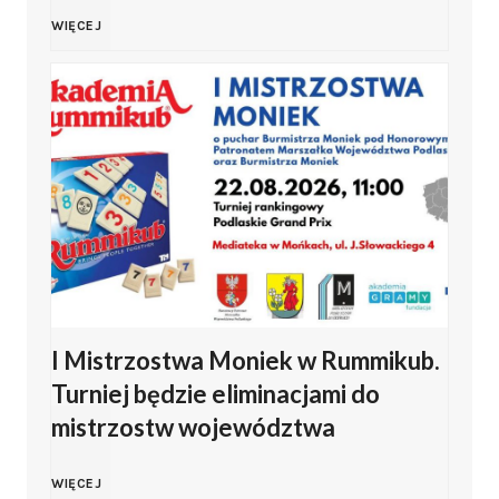
g
c
B
WIĘCEJ
d
o
h
i
a
K
o
a
ł
l
d
ł
y
u
y
y
h
b
Ś
s
o
u
I Mistrzostwa Moniek w Rummikub.
w
t
ł
Turniej będzie eliminacjami do
J
i
o
mistrzostw województwa
d
e
ę
k
P
I
WIĘCEJ