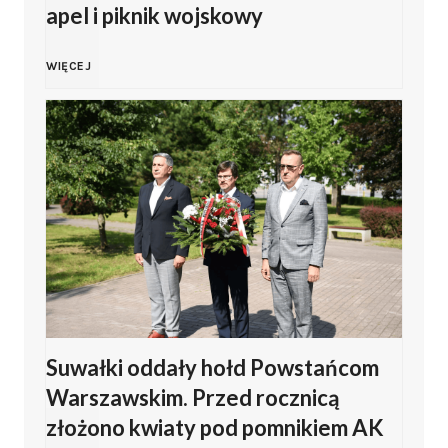
s
apel i piknik wojskowy
i
K
WIĘCEJ
ń
o
s
l
k
n
i
o
z
z
Z
Suwałki oddały hołd Powstańcom
a
Warszawskim. Przed rocznicą
a
p
złożono kwiaty pod pomnikiem AK