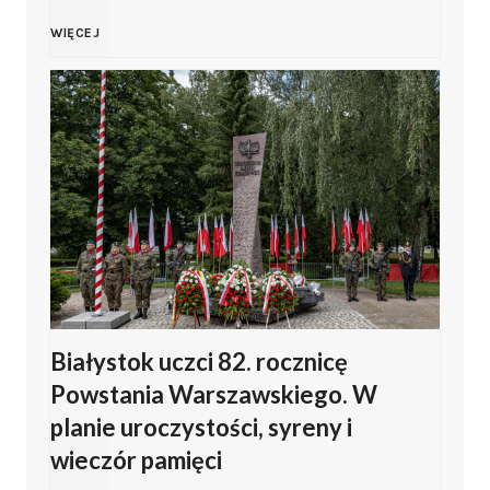
m
r
S
WIĘCEJ
b
a
u
r
s
w
o
z
a
w
a
ł
s
n
k
k
a
Białystok uczci 82. rocznicę
i
Powstania Warszawskiego. W
i
o
o
planie uroczystości, syreny i
e
wieczór pamięci
b
d