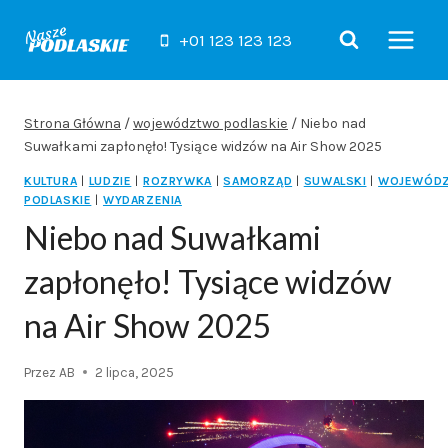
Przejdź
do
+01 123 123 123
treści
Strona Główna
/
województwo podlaskie
/
Niebo nad
Suwałkami zapłonęło! Tysiące widzów na Air Show 2025
KULTURA
|
LUDZIE
|
ROZRYWKA
|
SAMORZĄD
|
SUWALSKI
|
WOJEWÓD
PODLASKIE
|
WYDARZENIA
Niebo nad Suwałkami
zapłonęło! Tysiące widzów
na Air Show 2025
Przez
AB
2 lipca, 2025