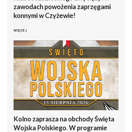
zawodach powożenia zaprzęgami
konnymi w Czyżewie!
F
WIĘCEJ
i
l
i
p
J
Kolno zaprasza na obchody Święta
a
Wojska Polskiego. W programie