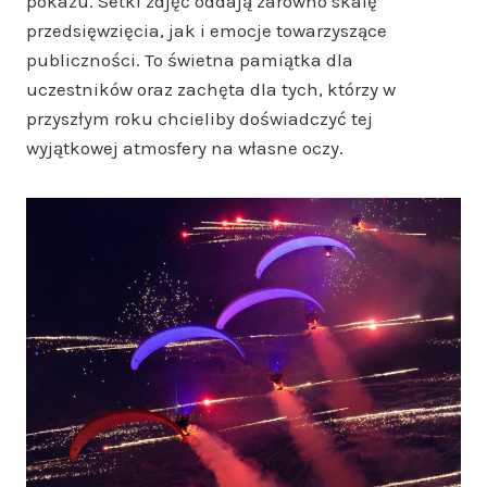
pokazu. Setki zdjęć oddają zarówno skalę
przedsięwzięcia, jak i emocje towarzyszące
publiczności. To świetna pamiątka dla
uczestników oraz zachęta dla tych, którzy w
przyszłym roku chcieliby doświadczyć tej
wyjątkowej atmosfery na własne oczy.