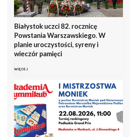
s
n
k
k
a
Białystok uczci 82. rocznicę
i
Powstania Warszawskiego. W
i
o
o
planie uroczystości, syreny i
e
wieczór pamięci
b
d
g
c
B
WIĘCEJ
d
o
h
i
a
K
o
a
ł
l
d
ł
y
u
y
y
h