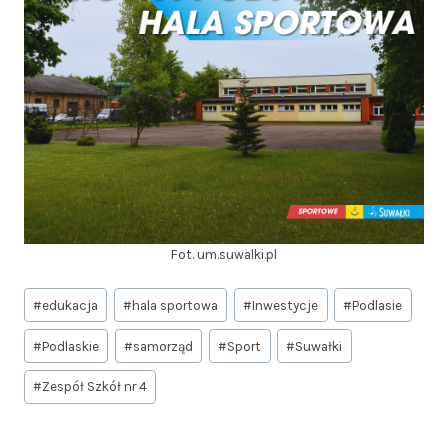
Fot. um.suwalki.pl
Tagi
#
edukacja
#
hala sportowa
#
Inwestycje
#
Podlasie
wpisu:
#
Podlaskie
#
samorząd
#
Sport
#
Suwałki
#
Zespół Szkół nr 4