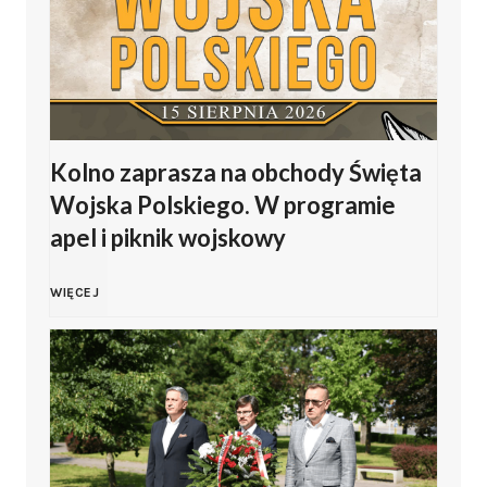
i
p
J
Kolno zaprasza na obchody Święta
a
Wojska Polskiego. W programie
s
apel i piknik wojskowy
i
K
WIĘCEJ
ń
o
s
l
k
n