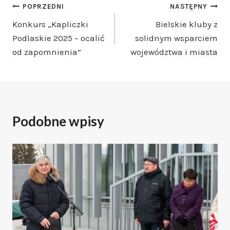
Nawigacja
POPRZEDNI
NASTĘPNY
Konkurs „Kapliczki
Bielskie kluby z
wpisu
Podlaskie 2025 – ocalić
solidnym wsparciem
od zapomnienia”
województwa i miasta
Podobne wpisy