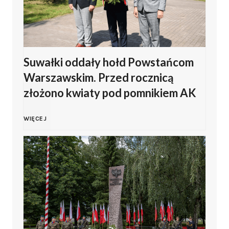
i
o
z
z
Z
Suwałki oddały hołd Powstańcom
a
Warszawskim. Przed rocznicą
a
p
złożono kwiaty pod pomnikiem AK
m
r
S
WIĘCEJ
b
a
u
r
s
w
o
z
a
w
a
ł