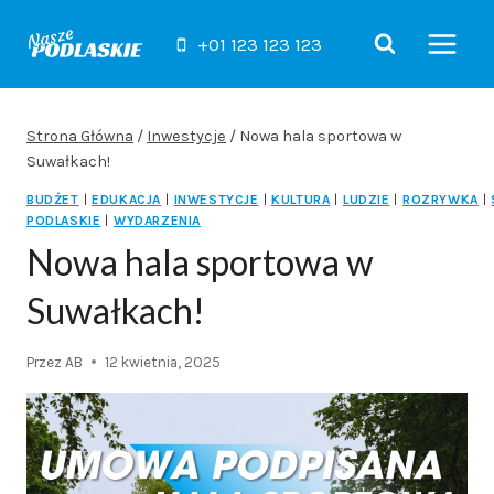
Przejdź
do
+01 123 123 123
treści
Strona Główna
/
Inwestycje
/
Nowa hala sportowa w
Suwałkach!
BUDŻET
|
EDUKACJA
|
INWESTYCJE
|
KULTURA
|
LUDZIE
|
ROZRYWKA
|
PODLASKIE
|
WYDARZENIA
Nowa hala sportowa w
Suwałkach!
Przez
AB
12 kwietnia, 2025