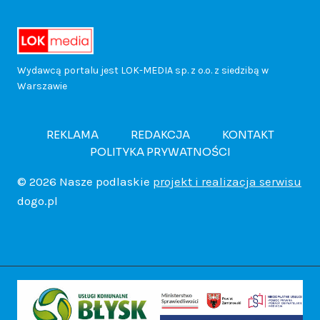
o
i
s
o
c
e
ż
p
k
a
ą
j
Wydawcą portalu jest LOK-MEDIA sp. z o.o. z siedzibą w
Warszawie
e
i
i
t
z
b
n
k
e
REKLAMA
REDAKCJA
KONTAKT
l
ł
ę
POLITYKA PRYWATNOŚCI
i
n
g
e
o
d
© 2026 Nasze podlaskie
projekt i realizacja serwisu
a
dogo.pl
i
o
t
ż
z
z
k
.
y
o
i
a
w
W
c
n
e
p
o
p
z
o
e