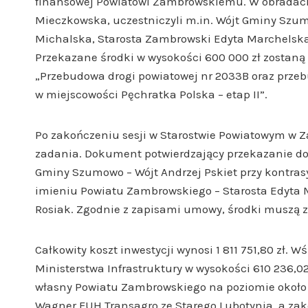
finansowej Powiatowi Zambrowskiemu. W obradach,
Mieczkowska, uczestniczyli m.in. Wójt Gminy Szu
Michalska, Starosta Zambrowski Edyta Marchelska-
Przekazane środki w wysokości 600 000 zł zostaną
„Przebudowa drogi powiatowej nr 2033B oraz prze
w miejscowości Pęchratka Polska – etap II”.
Po zakończeniu sesji w Starostwie Powiatowym w 
zadania. Dokument potwierdzający przekazanie dota
Gminy Szumowo – Wójt Andrzej Pskiet przy kontras
imieniu Powiatu Zambrowskiego – Starosta Edyta M
Rosiak. Zgodnie z zapisami umowy, środki muszą z
Całkowity koszt inwestycji wynosi 1 811 751,80 zł. W
Ministerstwa Infrastruktury w wysokości 610 236,0
własny Powiatu Zambrowskiego na poziomie około 
Wagner FUH Transagro ze Starego Lubotynia, a zak