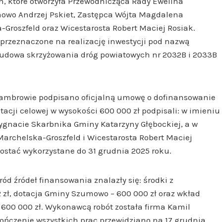
 które otworzyła Przewodnicząca Rady Ewelina
mowo Andrzej Pskiet, Zastępca Wójta Magdalena
Groszfeld oraz Wicestarosta Robert Maciej Rosiak.
 przeznaczone na realizację inwestycji pod nazwą
budowa skrzyżowania dróg powiatowych nr 2032B i 2033B
Zambrowie podpisano oficjalną umowę o dofinansowanie
cji celowej w wysokości 600 000 zł podpisali: w imieniu
ygnacie Skarbnika Gminy Katarzyny Głębockiej, a w
archelska-Groszfeld i Wicestarosta Robert Maciej
ostać wykorzystane do 31 grudnia 2025 roku.
śród źródeł finansowania znalazły się: środki z
2 zł, dotacja Gminy Szumowo – 600 000 zł oraz wkład
600 000 zł. Wykonawcą robót została firma Kamil
ończenie wszystkich prac przewidziano na 17 grudnia