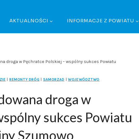
AKTUALNOŚCI
INFORMACJE Z POWIATU
na droga w Pęchratce Polskiej – wspólny sukces Powiatu
ZIE
|
REMONTY DRÓG
|
SAMORZĄD
|
WOJEWÓDZTWO
udowana droga w
 wspólny sukces Powiatu
iny Szumowo