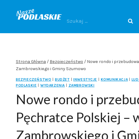
Przejdź
do
Szukaj:
treści
Strona Główna
/
Bezpieczeństwo
/
Nowe rondo i przebudowa
Zambrowskiego i Gminy Szumowo
BEZPIECZEŃSTWO
|
BUDŻET
|
INWESTYCJE
|
KOMUNIKACJA
|
LUD
PODLASKIE
|
WYDARZENIA
|
ZAMBROWSKI
Nowe rondo i przeb
Pęchratce Polskiej –
Zambrowskiego i Gm