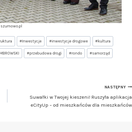
. szumowo.pl
ruktura
#
Inwestycje
#
inwestycje drogowe
#
kultura
AMBROWSKI
#
przebudowa drogi
#
rondo
#
samorząd
NASTĘPNY
Suwałki w Twojej kieszeni! Ruszyła aplikacja
eCityUp – od mieszkańców dla mieszkańców