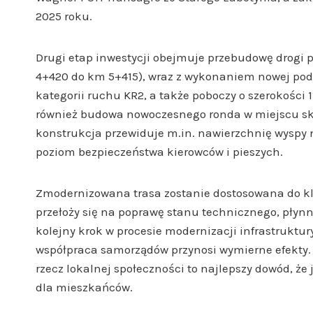
2025 roku.
Drugi etap inwestycji obejmuje przebudowę drogi 
4+420 do km 5+415), wraz z wykonaniem nowej podb
kategorii ruchu KR2, a także poboczy o szerokośc
również budowa nowoczesnego ronda w miejscu skr
konstrukcja przewiduje m.in. nawierzchnię wyspy n
poziom bezpieczeństwa kierowców i pieszych.
Zmodernizowana trasa zostanie dostosowana do kla
przełoży się na poprawę stanu technicznego, płyn
kolejny krok w procesie modernizacji infrastruktu
współpraca samorządów przynosi wymierne efekty. J
rzecz lokalnej społeczności to najlepszy dowód, że
dla mieszkańców.