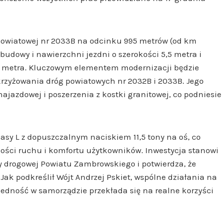
powiatowej nr 2033B na odcinku 995 metrów (od km
udowy i nawierzchni jezdni o szerokości 5,5 metra i
i 1 metra. Kluczowym elementem modernizacji będzie
zyżowania dróg powiatowych nr 2032B i 2033B. Jego
ajazdowej i poszerzenia z kostki granitowej, co podniesie
sy L z dopuszczalnym naciskiem 11,5 tony na oś, co
ności ruchu i komfortu użytkowników. Inwestycja stanowi
ry drogowej Powiatu Zambrowskiego i potwierdza, że
ak podkreślił Wójt Andrzej Pskiet, wspólne działania na
 jedność w samorządzie przekłada się na realne korzyści