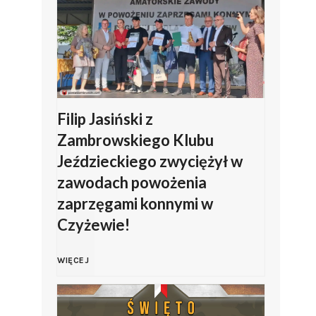
i
ę
t
o
Filip Jasiński z
Zambrowskiego Klubu
W
Jeździeckiego zwyciężył w
zawodach powożenia
o
zaprzęgami konnymi w
j
Czyżewie!
s
F
WIĘCEJ
k
i