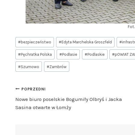
Fot
Tagi
#
bezpieczeństwo
#
Edyta Marchelska Groszfeld
#
infrast
wpisu:
#
Pęchratka Polska
#
Podlasie
#
Podlaskie
#
pOWIAT Z
#
Szumowo
#
Zambrów
Nawigacja
POPRZEDNI
Nowe biuro poselskie Bogumiły Olbryś i Jacka
wpisu
Sasina otwarte w Łomży