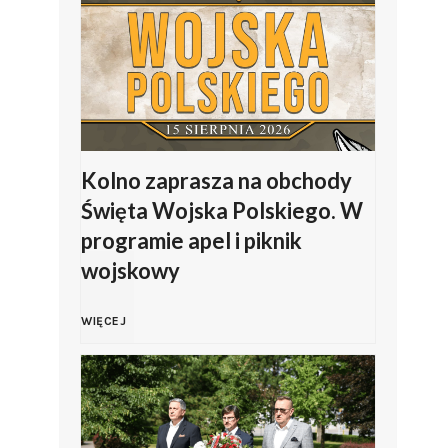
a
l
P
i
o
p
l
J
Kolno zaprasza na obchody
Święta Wojska Polskiego. W
s
a
programie apel i piknik
k
wojskowy
s
i
K
i
WIĘCEJ
e
o
ń
g
l
s