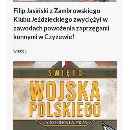
Filip Jasiński z Zambrowskiego
W
Klubu Jeździeckiego zwyciężył w
o
zawodach powożenia zaprzęgami
konnymi w Czyżewie!
j
F
WIĘCEJ
s
i
k
l
a
i
P
p
o
J
l