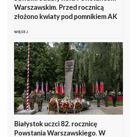
Warszawskim. Przed rocznicą
a
6
p
złożono kwiaty pod pomnikiem AK
m
w
r
S
WIĘCEJ
b
Z
a
u
r
a
s
w
o
m
z
a
w
b
a
ł
s
r
n
k
k
o
a
Białystok uczci 82. rocznicę
i
Powstania Warszawskiego. W
i
w
o