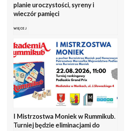
o
planie uroczystości, syreny i
e
wieczór pamięci
i
b
d
g
e
c
B
WIĘCEJ
d
o
.
h
i
a
K
U
o
a
ł
l
r
d
ł
y
u
o
y
y
h
b
c
Ś
s
o
u
z
I Mistrzostwa Moniek w Rummikub.
w
t
ł
Turniej będzie eliminacjami do
J
y
i
o