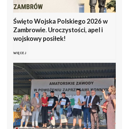
Święto Wojska Polskiego 2026 w
Zambrowie. Uroczystości, apel i
wojskowy posiłek!
Ś
WIĘCEJ
w
i
ę
t
o