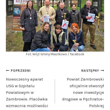
Fot. Wójt Gminy Miastkowo / facebook
Nawigacja
POPRZEDNI
NASTĘPNY
Nowoczesny aparat
Powiat Zambrowski
wpisu
USG w Szpitalu
oficjalnie otworzył
Powiatowym w
nowe inwestycje
Zambrowie. Placówka
drogowe w Pęchratce-
wzmacnia możliwości
Polskiej