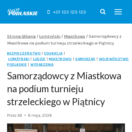
Przejdź
do
+01 123 123 123
treści
Strona Główna
/
Łomżyński
/
Miastkowo
/
Samorządowcy z
Miastkowa na podium turnieju strzeleckiego w Piątnicy
BEZPIECZEŃSTWO
|
EDUKACJA
|
ŁOMŻYŃSKI
|
LUDZIE
|
MIASTKOWO
|
SAMORZĄD
|
WOJEWÓDZTWO
PODLASKIE
|
WYDARZENIA
Samorządowcy z Miastkowa
na podium turnieju
strzeleckiego w Piątnicy
Przez
AB
8 maja, 2026