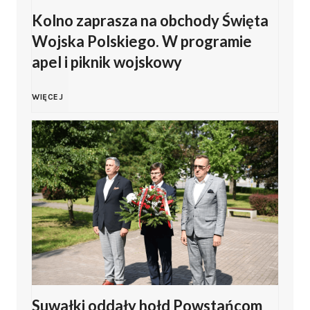
Kolno zaprasza na obchody Święta
a
s
Wojska Polskiego. W programie
s
apel i piknik wojskowy
k
i
i
K
WIĘCEJ
ń
e
o
s
g
l
k
o
n
i
2
o
z
0
z
Z
Suwałki oddały hołd Powstańcom
2
a