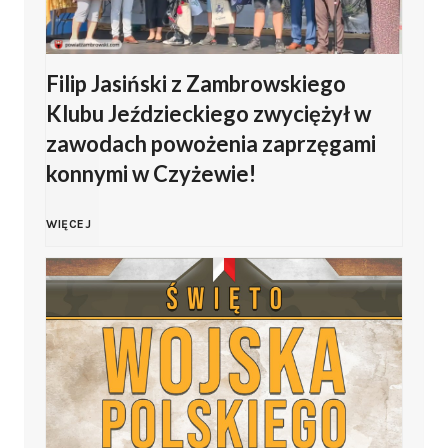
o
Filip Jasiński z Zambrowskiego
W
Klubu Jeździeckiego zwyciężył w
o
zawodach powożenia zaprzęgami
konnymi w Czyżewie!
j
F
WIĘCEJ
s
i
k
l
a
i
P
p
o