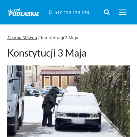
Przejdź
do
+01 123 123 123
treści
Strona Główna
/
Konstytucji 3 Maja
Konstytucji 3 Maja