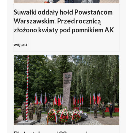
Z
Suwałki oddały hołd Powstańcom
2
a
Warszawskim. Przed rocznicą
a
6
p
złożono kwiaty pod pomnikiem AK
m
w
r
S
WIĘCEJ
b
Z
a
u
r
a
s
w
o
m
z
a
w
b
a
ł
s
r
n
k
k
o
a