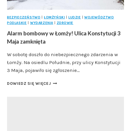
BEZPIECZEŃSTWO
|
ŁOMŻYŃSKI
|
LUDZIE
|
WOJEWÓDZTWO
PODLASKIE
|
WYDARZENIA
|
ZDROWIE
Alarm bombowy w Łomży! Ulica Konstytucji 3
Maja zamknięta
W sobotę doszło do niebezpiecznego zdarzenia w
Łomży. Na osiedlu Południe, przy ulicy Konstytucji
3 Maja, pojawiło się zgłoszenie…
ALARM
DOWIEDZ SIĘ WIĘCEJ
BOMBOWY
W
ŁOMŻY!
ULICA
KONSTYTUCJI
3
MAJA