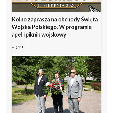
J
l
Kolno zaprasza na obchody Święta
a
s
Wojska Polskiego. W programie
s
apel i piknik wojskowy
k
i
i
K
WIĘCEJ
ń
e
o
s
g
l
k
o
n
i
2
o
z
0
z