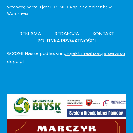
a
e
u
Wydawcą portalu jest LOK-MEDIA sp. z o.o. z siedzibą w
d
Warszawie
k
m
W
d
b
a
!
i
a
r
REKLAMA
REDAKCJA
KONTAKT
.
POLITYKA PRYWATNOŚCI
c
e
r
o
T
© 2026 Nasze podlaskie
projekt i realizacja serwisu
h
a
s
dogo.pl
c
u
p
p
z
z
r
o
e
a
n
n
w
l
w
i
i
o
i
s
c
e
ż