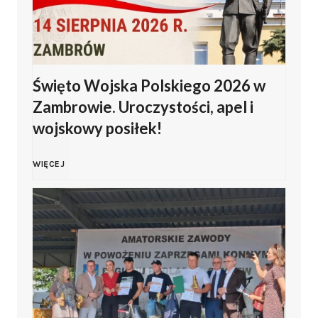
Święto Wojska Polskiego 2026 w
Zambrowie. Uroczystości, apel i
wojskowy posiłek!
Ś
WIĘCEJ
w
i
ę
t