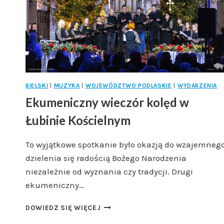
BIELSKI
|
MUZYKA
|
WOJEWÓDZTWO PODLASKIE
|
WYDARZENIA
Ekumeniczny wieczór kolęd w
Łubinie Kościelnym
To wyjątkowe spotkanie było okazją do wzajemneg
dzielenia się radością Bożego Narodzenia
niezależnie od wyznania czy tradycji. Drugi
ekumeniczny…
EKUMENICZNY
DOWIEDZ SIĘ WIĘCEJ
WIECZÓR