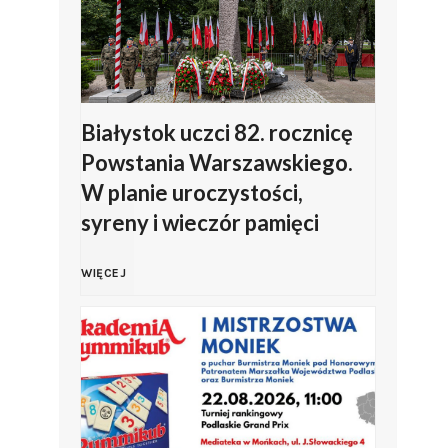
a
z
o
ł
a
w
k
n
s
Białystok uczci 82. rocznicę
Powstania Warszawskiego.
i
a
k
W planie uroczystości,
syreny i wieczór pamięci
o
o
i
B
d
b
e
WIĘCEJ
i
d
c
g
a
a
h
o
ł
ł
o
K