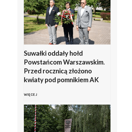
l
s
n
k
o
i
z
z
Suwałki oddały hołd
Powstańcom Warszawskim.
a
Z
Przed rocznicą złożono
kwiaty pod pomnikiem AK
p
a
S
r
m
WIĘCEJ
u
a
b
w
s
r