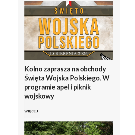
i
l
i
p
J
Kolno zaprasza na obchody
Święta Wojska Polskiego. W
a
programie apel i piknik
wojskowy
s
K
i
WIĘCEJ
o
ń