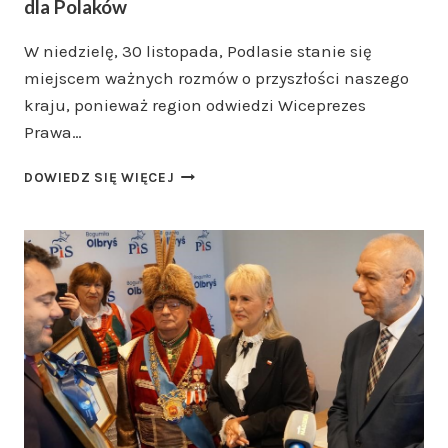
dla Polaków
W niedzielę, 30 listopada, Podlasie stanie się
miejscem ważnych rozmów o przyszłości naszego
kraju, ponieważ region odwiedzi Wiceprezes
Prawa…
ANNA
DOWIEDZ SIĘ WIĘCEJ
KRUPKA
W
PODLASKIM
W
NIEDZIELĘ
–
SPOTKANIA
PEŁNE
ENERGII,
ROZMÓW
I
PROGRAMU
DLA