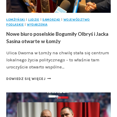
POLAKÓW
ŁOMŻYŃSKI
|
LUDZIE
|
SAMORZĄD
|
WOJEWÓDZTWO
PODLASKIE
|
WYDARZENIA
Nowe biuro poselskie Bogumiły Olbryś i Jacka
Sasina otwarte w Łomży
Ulica Dworna w Łomży na chwilę stała się centrum
lokalnego życia politycznego – to właśnie tam
uroczyście otwarto wspólne…
NOWE
DOWIEDZ SIĘ WIĘCEJ
BIURO
POSELSKIE
BOGUMIŁY
OLBRYŚ
I
JACKA
SASINA