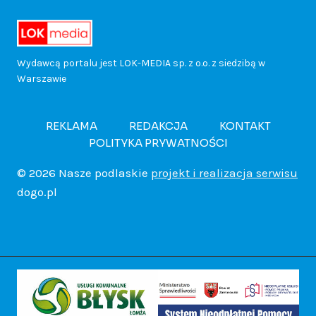
w
ł
r
i
z
k
o
e
a
a
e
u
Wydawcą portalu jest LOK-MEDIA sp. z o.o. z siedzibą w
d
Warszawie
k
m
W
d
b
a
!
i
a
r
REKLAMA
REDAKCJA
KONTAKT
.
POLITYKA PRYWATNOŚCI
c
e
r
o
T
© 2026 Nasze podlaskie
projekt i realizacja serwisu
h
a
s
dogo.pl
c
u
p
p
z
z
r
o
e
a
n
n
w
l
w
i
i