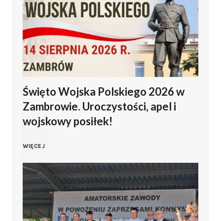
Święto Wojska Polskiego 2026 w
Zambrowie. Uroczystości, apel i
wojskowy posiłek!
Ś
WIĘCEJ
w
i
ę