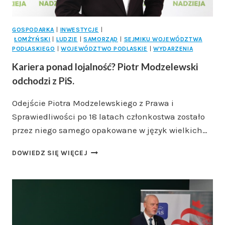
GOSPODARKA
|
INWESTYCJE
|
ŁOMŻYŃSKI
|
LUDZIE
|
SAMORZĄD
|
SEJMIKU WOJEWÓDZTWA
PODLASKIEGO
|
WOJEWÓDZTWO PODLASKIE
|
WYDARZENIA
Kariera ponad lojalność? Piotr Modzelewski
odchodzi z PiS.
Odejście Piotra Modzelewskiego z Prawa i
Sprawiedliwości po 18 latach członkostwa zostało
przez niego samego opakowane w język wielkich…
KARIERA
DOWIEDZ SIĘ WIĘCEJ
PONAD
LOJALNOŚĆ?
PIOTR
MODZELEWSKI
ODCHODZI
Z
PIS.