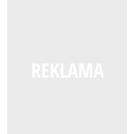
O
SYTUACJI
SZPITALA
W
KOLNIE:
TO
EFEKT
FATALNEJ
POLITYKI
RZĄDU
DONALDA
TUSKA
I
MINISTER
LESZCZYNY