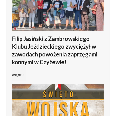
t
o
Filip Jasiński z Zambrowskiego
W
Klubu Jeździeckiego zwyciężył w
o
zawodach powożenia zaprzęgami
konnymi w Czyżewie!
j
F
WIĘCEJ
s
i
k
l
a
i
P