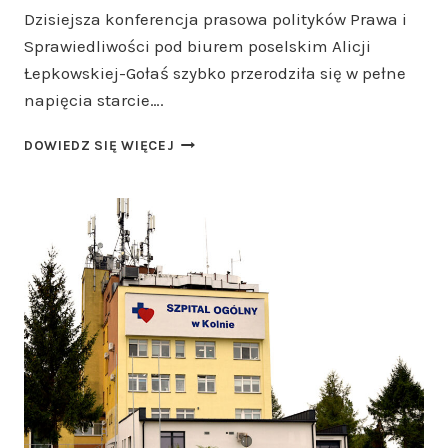
Dzisiejsza konferencja prasowa polityków Prawa i
Sprawiedliwości pod biurem poselskim Alicji
Łepkowskiej-Gołaś szybko przerodziła się w pełne
napięcia starcie….
GORĄCA
DOWIEDZ SIĘ WIĘCEJ
KONFERENCJA
POD
BIUREM
POSELSKIM
W
ŁOMŻY!