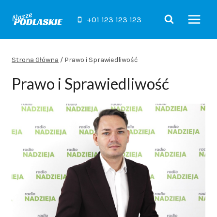
Przejdź
do
+01 123 123 123
treści
Strona Główna
/
Prawo i Sprawiedliwość
Prawo i Sprawiedliwość