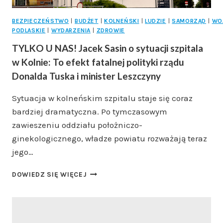
BEZPIECZEŃSTWO
|
BUDŻET
|
KOLNEŃSKI
|
LUDZIE
|
SAMORZĄD
|
WO
PODLASKIE
|
WYDARZENIA
|
ZDROWIE
TYLKO U NAS! Jacek Sasin o sytuacji szpitala
w Kolnie: To efekt fatalnej polityki rządu
Donalda Tuska i minister Leszczyny
Sytuacja w kolneńskim szpitalu staje się coraz
bardziej dramatyczna. Po tymczasowym
zawieszeniu oddziału położniczo-
ginekologicznego, władze powiatu rozważają teraz
jego…
TYLKO
DOWIEDZ SIĘ WIĘCEJ
U
NAS!
JACEK
SASIN