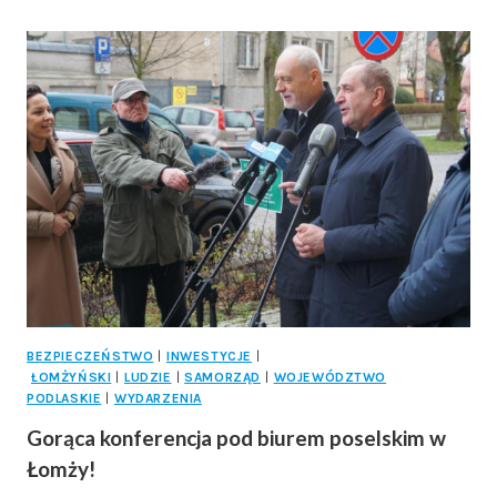
ODWIEDZI
BIAŁYSTOK!
BEZPIECZEŃSTWO
|
INWESTYCJE
|
ŁOMŻYŃSKI
|
LUDZIE
|
SAMORZĄD
|
WOJEWÓDZTWO
PODLASKIE
|
WYDARZENIA
Gorąca konferencja pod biurem poselskim w
Łomży!