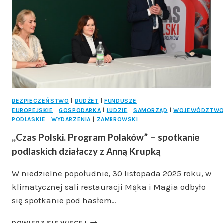
BEZPIECZEŃSTWO
|
BUDŻET
|
FUNDUSZE
EUROPEJSKIE
|
GOSPODARKA
|
LUDZIE
|
SAMORZĄD
|
WOJEWÓDZTW
PODLASKIE
|
WYDARZENIA
|
ZAMBROWSKI
,,Czas Polski. Program Polaków” – spotkanie
podlaskich działaczy z Anną Krupką
W niedzielne popołudnie, 30 listopada 2025 roku, w
klimatycznej sali restauracji Mąka i Magia odbyło
się spotkanie pod hasłem…
,,CZAS
DOWIEDZ SIĘ WIĘCEJ