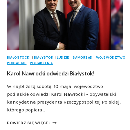
OTWARTE
W
ŁOMŻY
BIAŁOSTOCKI
|
BIAŁYSTOK
|
LUDZIE
|
SAMORZĄD
|
WOJEWÓDZTWO
PODLASKIE
|
WYDARZENIA
Karol Nawrocki odwiedzi Białystok!
W najbliższą sobotę, 10 maja, województwo
podlaskie odwiedzi Karol Nawrocki – obywatelski
kandydat na prezydenta Rzeczypospolitej Polskiej,
którego popiera…
KAROL
DOWIEDZ SIĘ WIĘCEJ
NAWROCKI