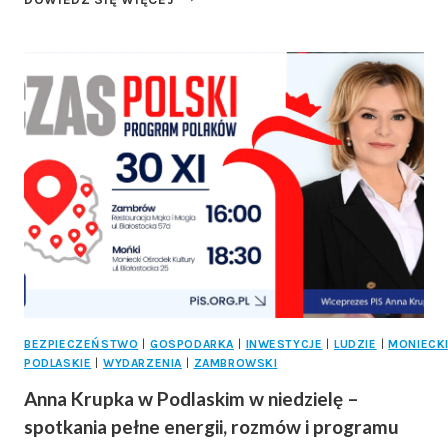
POLSKI.
PROGRAM
POLAKÓW”
–
SPOTKANIE
PODLASKICH
DZIAŁACZY
Z
ANNĄ
KRUPKĄ
BEZPIECZEŃSTWO
|
GOSPODARKA
|
INWESTYCJE
|
LUDZIE
|
MONIECK
PODLASKIE
|
WYDARZENIA
|
ZAMBROWSKI
Anna Krupka w Podlaskim w niedzielę –
spotkania pełne energii, rozmów i programu