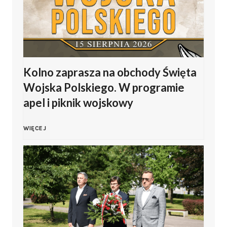
p
o
J
l
Kolno zaprasza na obchody Święta
a
s
Wojska Polskiego. W programie
s
apel i piknik wojskowy
k
i
i
K
WIĘCEJ
ń
e
o
s
g
l
k
o
n
i