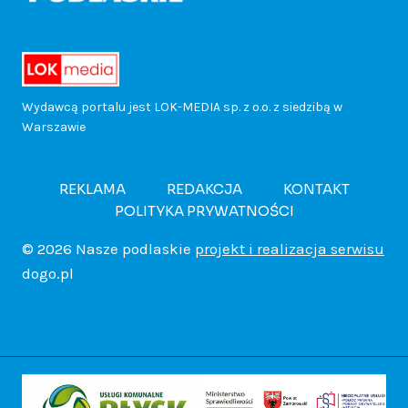
r
i
w
ł
r
i
z
k
o
e
a
a
e
u
Wydawcą portalu jest LOK-MEDIA sp. z o.o. z siedzibą w
d
Warszawie
k
m
W
d
b
a
!
i
a
r
REKLAMA
REDAKCJA
KONTAKT
.
POLITYKA PRYWATNOŚCI
c
e
r
o
T
© 2026 Nasze podlaskie
projekt i realizacja serwisu
h
a
s
dogo.pl
c
u
p
p
z
z
r
o
e
a
n
n
w
l
w