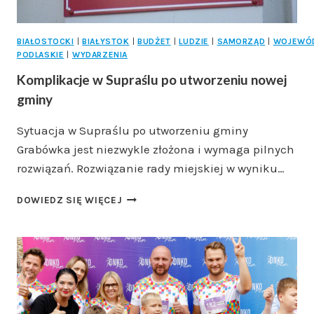
BIAŁOSTOCKI
|
BIAŁYSTOK
|
BUDŻET
|
LUDZIE
|
SAMORZĄD
|
WOJEWÓ
PODLASKIE
|
WYDARZENIA
Komplikacje w Supraślu po utworzeniu nowej
gminy
Sytuacja w Supraślu po utworzeniu gminy
Grabówka jest niezwykle złożona i wymaga pilnych
rozwiązań. Rozwiązanie rady miejskiej w wyniku…
KOMPLIKACJE
DOWIEDZ SIĘ WIĘCEJ
W
SUPRAŚLU
PO
UTWORZENIU
NOWEJ
GMINY