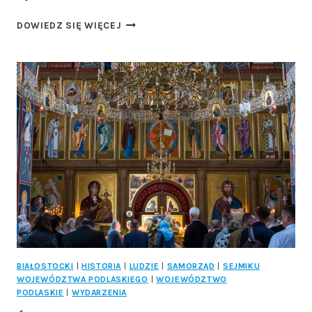
IV
DOWIEDZ SIĘ WIĘCEJ
PODLASKI
KONGRES
RAD
SENIORÓW
BIAŁOSTOCKI
|
HISTORIA
|
LUDZIE
|
SAMORZĄD
|
SEJMIKU
WOJEWÓDZTWA PODLASKIEGO
|
WOJEWÓDZTWO
PODLASKIE
|
WYDARZENIA