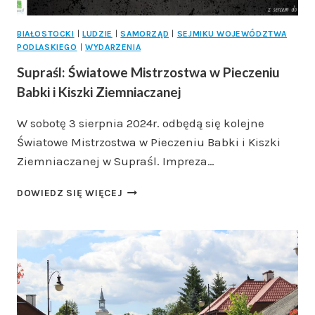
BIAŁOSTOCKI
|
LUDZIE
|
SAMORZĄD
|
SEJMIKU WOJEWÓDZTWA
PODLASKIEGO
|
WYDARZENIA
Supraśl: Światowe Mistrzostwa w Pieczeniu
Babki i Kiszki Ziemniaczanej
W sobotę 3 sierpnia 2024r. odbędą się kolejne
Światowe Mistrzostwa w Pieczeniu Babki i Kiszki
Ziemniaczanej w Supraśl. Impreza…
SUPRAŚL:
DOWIEDZ SIĘ WIĘCEJ
ŚWIATOWE
MISTRZOSTWA
W
PIECZENIU
BABKI
I
KISZKI
ZIEMNIACZANEJ