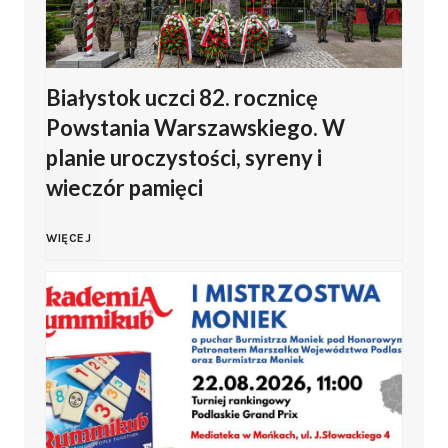
s
r
n
k
k
o
a
Białystok uczci 82. rocznicę
i
Powstania Warszawskiego. W
i
w
o
o
planie uroczystości, syreny i
e
wieczór pamięci
i
b
d
g
e
c
B
WIĘCEJ
d
o
.
h
i
a
K
U
o
a
ł
l
r
d
ł
y
u
o
y
y
h