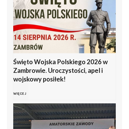
Święto Wojska Polskiego 2026 w
Zambrowie. Uroczystości, apel i
wojskowy posiłek!
Ś
WIĘCEJ
w
i