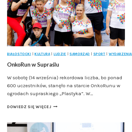
BIAŁOSTOCKI
|
KULTURA
|
LUDZIE
|
SAMORZĄD
|
SPORT
|
WYDARZENI
OnkoRun w Supraślu
W sobotę (14 września) rekordowa liczba, bo ponad
600 uczestników, stanęło na starcie OnkoRunu w
ogrodach supraskiego „Plastyka”. W…
ONKORUN
DOWIEDZ SIĘ WIĘCEJ
W
SUPRAŚLU