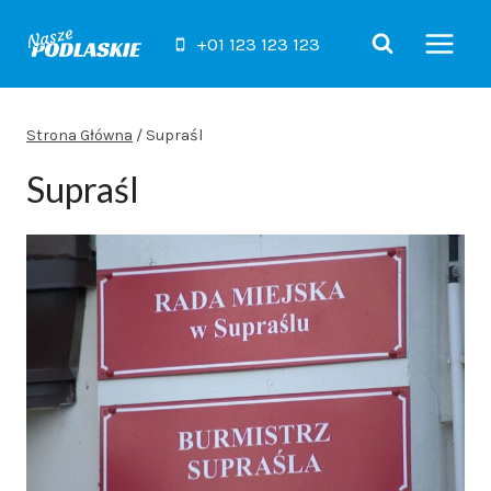
Przejdź
do
+01 123 123 123
treści
Strona Główna
/
Supraśl
Supraśl