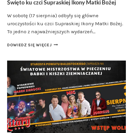
Święto ku czci Supraskiej Ikony Matki Bożej
W sobotę (17 sierpnia) odbyły się główne
uroczystości ku czci Supraskiej Ikony Matki Bożej.
To jedno z najważniejszych wydarzeń…
ŚWIĘTO
DOWIEDZ SIĘ WIĘCEJ
KU
CZCI
SUPRASKIEJ
IKONY
MATKI
BOŻEJ