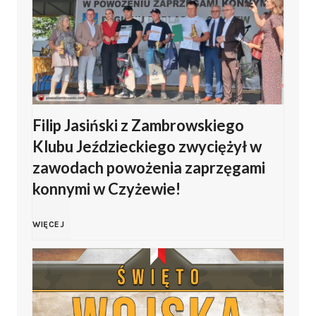
ę
t
o
Filip Jasiński z Zambrowskiego
W
Klubu Jeździeckiego zwyciężył w
o
zawodach powożenia zaprzęgami
konnymi w Czyżewie!
j
F
WIĘCEJ
s
i
k
l
a