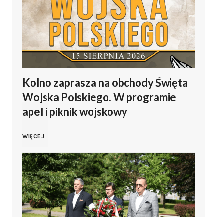
i
P
p
o
J
l
Kolno zaprasza na obchody Święta
a
s
Wojska Polskiego. W programie
s
apel i piknik wojskowy
k
i
i
K
WIĘCEJ
ń
e
o
s
g
l
k
o
n