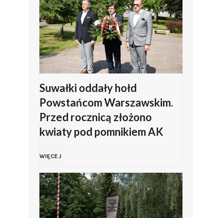
l
s
n
k
o
i
z
z
Suwałki oddały hołd
Powstańcom Warszawskim.
a
Z
Przed rocznicą złożono
kwiaty pod pomnikiem AK
p
a
S
r
m
WIĘCEJ
u
a
b
w
s
r