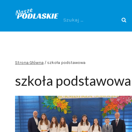
Przejdź
do
Szukaj:
treści
Strona Główna
/
szkoła podstawowa
szkoła podstawowa