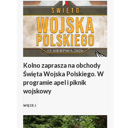
i
l
i
p
J
Kolno zaprasza na obchody
Święta Wojska Polskiego. W
a
programie apel i piknik
wojskowy
s
K
i
WIĘCEJ
o
ń