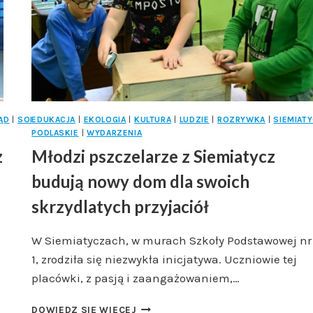
ĄD
|
SOKÓLSKI
EDUKACJA
|
WOJEWÓDZTWO
|
EKOLOGIA
|
KULTURA
|
LUDZIE
|
ROZRYWKA
|
SIEMIATY
PODLASKIE
|
WYDARZENIA
z
Młodzi pszczelarze z Siemiatycz
budują nowy dom dla swoich
skrzydlatych przyjaciół
W Siemiatyczach, w murach Szkoły Podstawowej nr
1, zrodziła się niezwykła inicjatywa. Uczniowie tej
placówki, z pasją i zaangażowaniem,…
MŁODZI
DOWIEDZ SIĘ WIĘCEJ