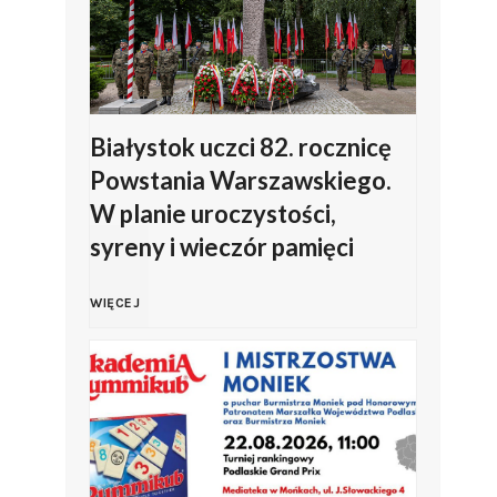
a
z
o
ł
a
w
k
n
s
Białystok uczci 82. rocznicę
Powstania Warszawskiego.
i
a
k
W planie uroczystości,
syreny i wieczór pamięci
o
o
i
B
d
b
e
WIĘCEJ
i
d
c
g
a
a
h
o
ł
ł
o
K