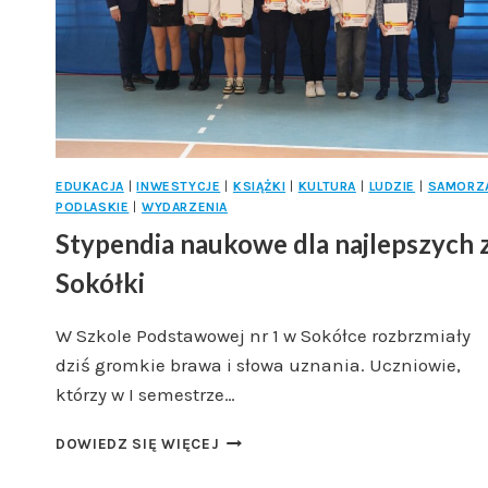
EDUKACJA
|
INWESTYCJE
|
KSIĄŻKI
|
KULTURA
|
LUDZIE
|
SAMORZ
PODLASKIE
|
WYDARZENIA
Stypendia naukowe dla najlepszych 
Sokółki
W Szkole Podstawowej nr 1 w Sokółce rozbrzmiały
dziś gromkie brawa i słowa uznania. Uczniowie,
którzy w I semestrze…
STYPENDIA
DOWIEDZ SIĘ WIĘCEJ
NAUKOWE
DLA