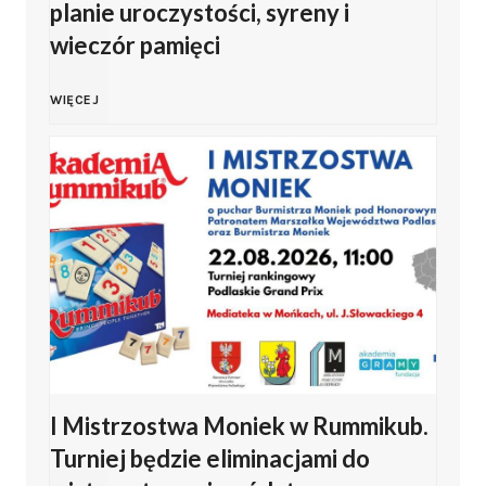
planie uroczystości, syreny i
e
wieczór pamięci
i
b
d
g
e
c
B
WIĘCEJ
d
o
.
h
i
a
K
U
o
a
ł
l
r
d
ł
y
u
o
y
y
h
b
c
Ś
s
o
u
z
I Mistrzostwa Moniek w Rummikub.
w
t
ł
Turniej będzie eliminacjami do
J
y
i
o