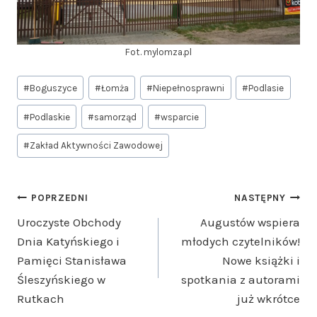
Fot. mylomza.pl
Tagi
#
Boguszyce
#
Łomża
#
Niepełnosprawni
#
Podlasie
wpisu:
#
Podlaskie
#
samorząd
#
wsparcie
#
Zakład Aktywności Zawodowej
Nawigacja
POPRZEDNI
NASTĘPNY
Uroczyste Obchody
Augustów wspiera
wpisu
Dnia Katyńskiego i
młodych czytelników!
Pamięci Stanisława
Nowe książki i
Śleszyńskiego w
spotkania z autorami
Rutkach
już wkrótce