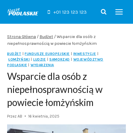
Przejdź
do
+01 123 123 123
treści
Strona Główna
/
Budżet
/
Wsparcie dla osób z
niepełnosprawnością w powiecie łomżyńskim
BUDŻET
|
FUNDUSZE EUROPEJSKIE
|
INWESTYCJE
|
ŁOMŻYŃSKI
|
LUDZIE
|
SAMORZĄD
|
WOJEWÓDZTWO
PODLASKIE
|
WYDARZENIA
Wsparcie dla osób z
niepełnosprawnością w
powiecie łomżyńskim
Przez
AB
16 kwietnia, 2025