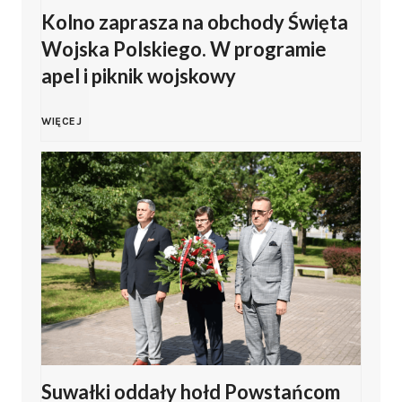
Kolno zaprasza na obchody Święta
a
s
Wojska Polskiego. W programie
s
apel i piknik wojskowy
k
i
i
K
WIĘCEJ
ń
e
o
s
g
l
k
o
n
i
2
o
z
0
z
Z
Suwałki oddały hołd Powstańcom
2
a