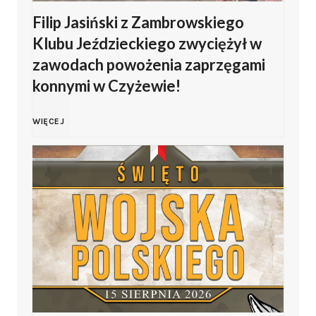
Filip Jasiński z Zambrowskiego
W
Klubu Jeździeckiego zwyciężył w
o
zawodach powożenia zaprzęgami
konnymi w Czyżewie!
j
F
WIĘCEJ
s
i
k
l
a
i
P
p
o
J
l