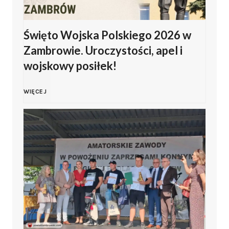
Święto Wojska Polskiego 2026 w
Zambrowie. Uroczystości, apel i
wojskowy posiłek!
Ś
WIĘCEJ
w
i
ę
t
o