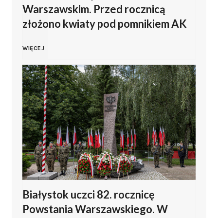
Warszawskim. Przed rocznicą
a
6
p
złożono kwiaty pod pomnikiem AK
m
w
r
S
WIĘCEJ
b
Z
a
u
r
a
s
w
o
m
z
a
w
b
a
ł
s
r
n
k
k
o
a
Białystok uczci 82. rocznicę
i
Powstania Warszawskiego. W
i
w
o
o