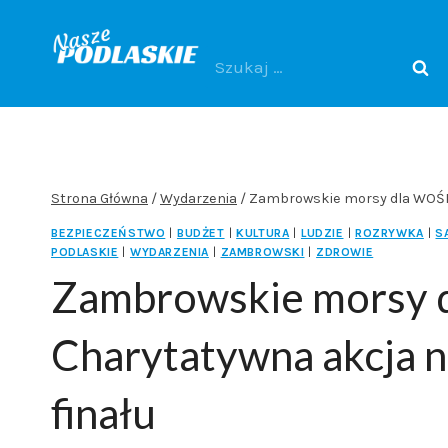
Przejdź
do
Szukaj:
treści
Strona Główna
/
Wydarzenia
/
Zambrowskie morsy dla WOŚP.
BEZPIECZEŃSTWO
|
BUDŻET
|
KULTURA
|
LUDZIE
|
ROZRYWKA
|
S
PODLASKIE
|
WYDARZENIA
|
ZAMBROWSKI
|
ZDROWIE
Zambrowskie morsy 
Charytatywna akcja 
finału