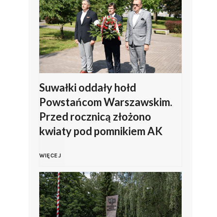
l
s
n
k
o
i
z
z
Suwałki oddały hołd
Powstańcom Warszawskim.
a
Z
Przed rocznicą złożono
kwiaty pod pomnikiem AK
p
a
S
r
m
WIĘCEJ
u
a
b
w
s
r