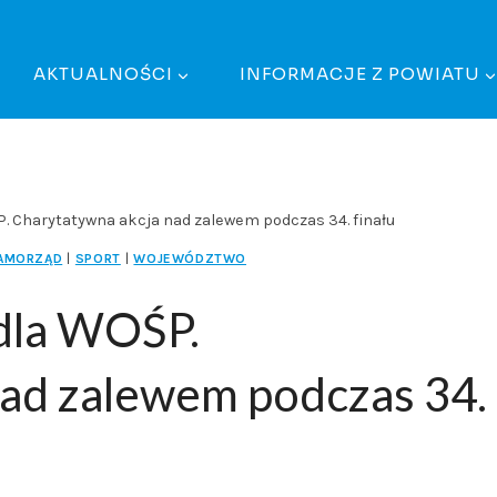
AKTUALNOŚCI
INFORMACJE Z POWIATU
 Charytatywna akcja nad zalewem podczas 34. finału
AMORZĄD
|
SPORT
|
WOJEWÓDZTWO
dla WOŚP.
nad zalewem podczas 34.