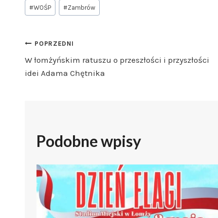
#
WOŚP
#
Zambrów
Nawigacja
POPRZEDNI
W łomżyńskim ratuszu o przeszłości i przyszłości
wpisu
idei Adama Chętnika
Podobne wpisy