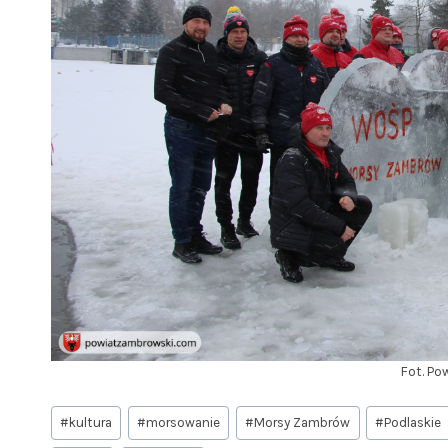
Fot. Po
Tagi
#
kultura
#
morsowanie
#
Morsy Zambrów
#
Podlaskie
wpisu: