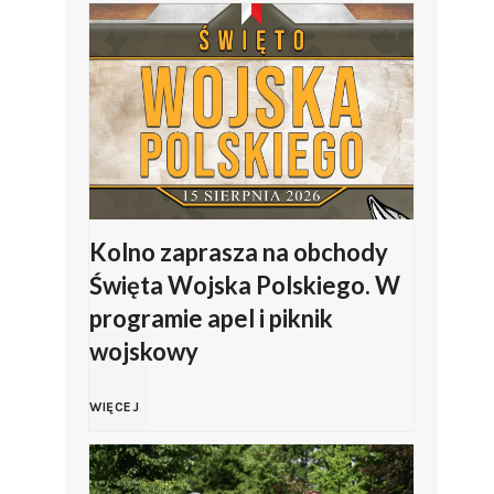
i
l
i
p
J
Kolno zaprasza na obchody
Święta Wojska Polskiego. W
a
programie apel i piknik
wojskowy
s
K
i
WIĘCEJ
o
ń