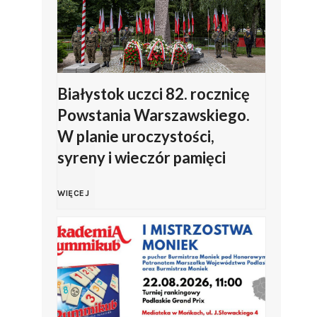
a
z
o
ł
a
w
k
n
s
Białystok uczci 82. rocznicę
Powstania Warszawskiego.
i
a
k
W planie uroczystości,
syreny i wieczór pamięci
o
o
i
B
d
b
e
WIĘCEJ
i
d
c
g
a
a
h
o
ł
ł
o
K