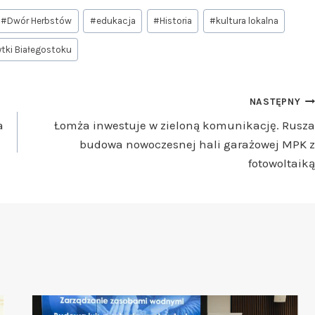
#
Dwór Herbstów
#
edukacja
#
Historia
#
kultura lokalna
tki Białegostoku
NASTĘPNY
a
Łomża inwestuje w zieloną komunikację. Rusza
budowa nowoczesnej hali garażowej MPK z
fotowoltaiką