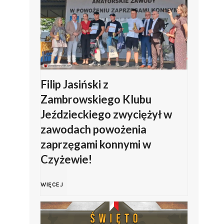
i
ę
t
o
Filip Jasiński z
Zambrowskiego Klubu
W
Jeździeckiego zwyciężył w
zawodach powożenia
o
zaprzęgami konnymi w
j
Czyżewie!
s
F
WIĘCEJ
k
i