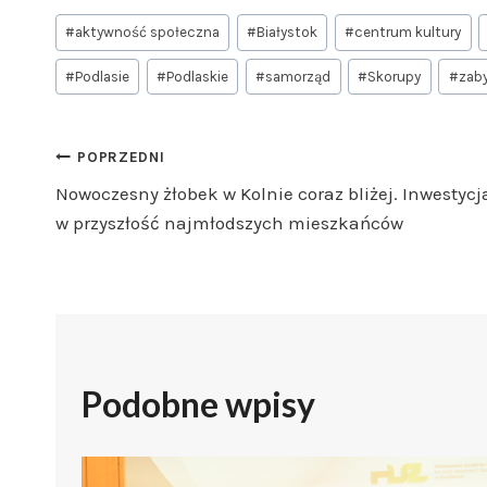
Tagi
#
aktywność społeczna
#
Białystok
#
centrum kultury
wpisu:
#
Podlasie
#
Podlaskie
#
samorząd
#
Skorupy
#
zaby
Nawigacja
POPRZEDNI
Nowoczesny żłobek w Kolnie coraz bliżej. Inwestycj
wpisu
w przyszłość najmłodszych mieszkańców
Podobne wpisy