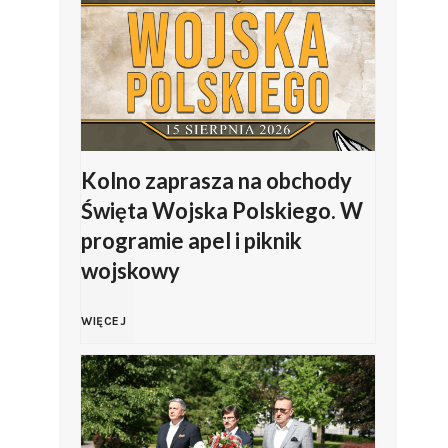
a
l
P
i
o
p
l
J
Kolno zaprasza na obchody
Święta Wojska Polskiego. W
s
a
programie apel i piknik
k
wojskowy
s
i
K
i
WIĘCEJ
e
o
ń
g
l
s