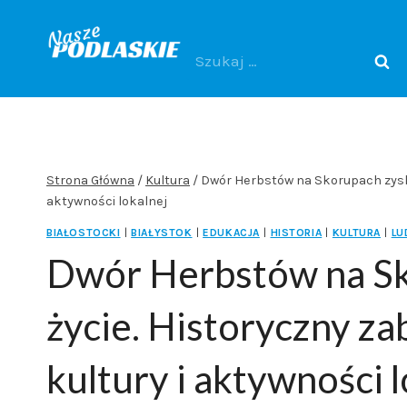
Przejdź
do
Szukaj:
treści
Strona Główna
/
Kultura
/
Dwór Herbstów na Skorupach zyska
aktywności lokalnej
BIAŁOSTOCKI
|
BIAŁYSTOK
|
EDUKACJA
|
HISTORIA
|
KULTURA
|
LU
Dwór Herbstów na S
życie. Historyczny za
kultury i aktywności l