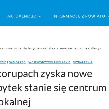
AKTUALNOŚCI
INFORMACJE Z POWIATU
 nowe życie. Historyczny zabytek stanie się centrum kultury i
DZIE
|
SAMORZĄD
|
WOJEWÓDZTWO PODLASKIE
|
WYDARZENIA
korupach zyska nowe
bytek stanie się centrum
okalnej