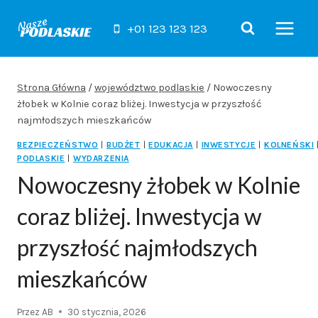
Przejdź
do
+01 123 123 123
treści
Strona Główna
/
województwo podlaskie
/
Nowoczesny
żłobek w Kolnie coraz bliżej. Inwestycja w przyszłość
najmłodszych mieszkańców
BEZPIECZEŃSTWO
|
BUDŻET
|
EDUKACJA
|
INWESTYCJE
|
KOLNEŃSKI
PODLASKIE
|
WYDARZENIA
Nowoczesny żłobek w Kolnie
coraz bliżej. Inwestycja w
przyszłość najmłodszych
mieszkańców
Przez
AB
30 stycznia, 2026