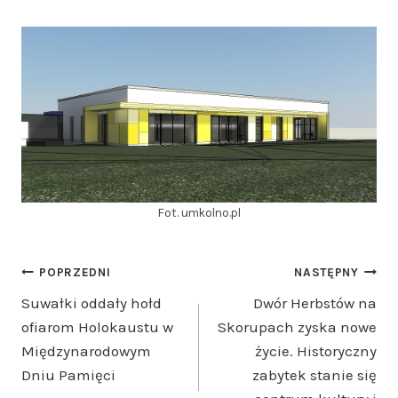
Fot. umkolno.pl
Nawigacja
POPRZEDNI
NASTĘPNY
Suwałki oddały hołd
Dwór Herbstów na
wpisu
ofiarom Holokaustu w
Skorupach zyska nowe
Międzynarodowym
życie. Historyczny
Dniu Pamięci
zabytek stanie się