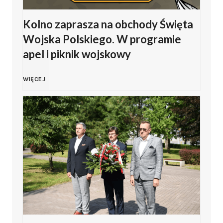
l
Kolno zaprasza na obchody Święta
a
s
Wojska Polskiego. W programie
s
apel i piknik wojskowy
k
i
i
K
WIĘCEJ
ń
e
o
s
g
l
k
o
n
i
2
o
z
0
z
Z