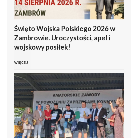
Święto Wojska Polskiego 2026 w
Zambrowie. Uroczystości, apel i
wojskowy posiłek!
Ś
WIĘCEJ
w
i
ę
t