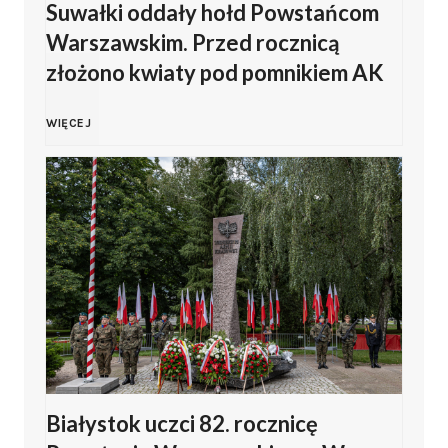
Suwałki oddały hołd Powstańcom
2
a
Warszawskim. Przed rocznicą
a
6
p
złożono kwiaty pod pomnikiem AK
m
w
r
S
WIĘCEJ
b
Z
a
u
r
a
s
w
o
m
z
a
w
b
a
ł
s
r
n
k
k
o
a
Białystok uczci 82. rocznicę
i