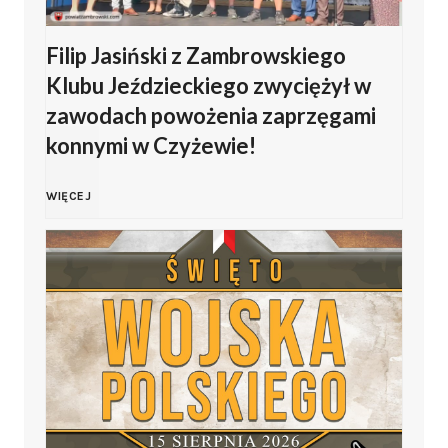
o
Filip Jasiński z Zambrowskiego
W
Klubu Jeździeckiego zwyciężył w
o
zawodach powożenia zaprzęgami
konnymi w Czyżewie!
j
F
WIĘCEJ
s
i
k
l
a
i
P
p
o
J