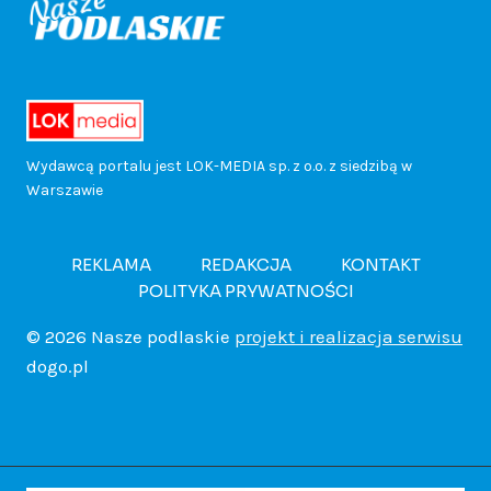
a
i
g
n
r
i
w
ł
r
i
z
k
o
e
a
a
e
u
Wydawcą portalu jest LOK-MEDIA sp. z o.o. z siedzibą w
d
Warszawie
k
m
W
d
b
a
!
i
a
r
REKLAMA
REDAKCJA
KONTAKT
.
POLITYKA PRYWATNOŚCI
c
e
r
o
T
© 2026 Nasze podlaskie
projekt i realizacja serwisu
h
a
s
dogo.pl
c
u
p
p
z
z
r
o
e
a
n
n