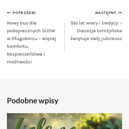
Nawigacja
POPRZEDNI
NASTĘPNY
Nowy bus dla
Sto lat wiary i tradycji –
wpisu
podopiecznych SOSW
Diecezja Łomżyńska
w Długoborzu – więcej
świętuje swój jubileusz
komfortu,
bezpieczeństwa i
możliwości
Podobne wpisy