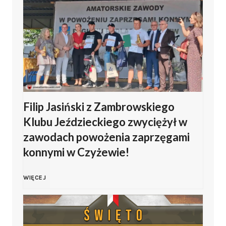
i
ę
t
o
Filip Jasiński z Zambrowskiego
W
Klubu Jeździeckiego zwyciężył w
o
zawodach powożenia zaprzęgami
konnymi w Czyżewie!
j
F
WIĘCEJ
s
i
k