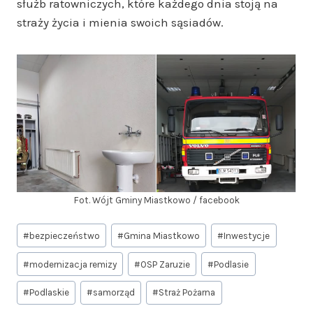
służb ratowniczych, które każdego dnia stoją na
straży życia i mienia swoich sąsiadów.
Fot. Wójt Gminy Miastkowo / facebook
Tagi
#
bezpieczeństwo
#
Gmina Miastkowo
#
Inwestycje
wpisu:
#
modernizacja remizy
#
OSP Zaruzie
#
Podlasie
#
Podlaskie
#
samorząd
#
Straż Pożarna