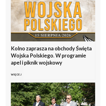
l
a
i
P
p
o
J
l
Kolno zaprasza na obchody Święta
a
s
Wojska Polskiego. W programie
s
apel i piknik wojskowy
k
i
i
K
WIĘCEJ
ń
e
o
s
g
l