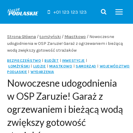
Przejdź
do
+01 123 123 123
treści
Strona Główna
/
Łomżyński
/
Miastkowo
/
Nowoczesne
udogodnienia w OSP Zaruzie! Garaż z ogrzewaniem i bieżącą
wodą zwiększy gotowość strażaków
BEZPIECZEŃSTWO
|
BUDŻET
|
INWESTYCJE
|
ŁOMŻYŃSKI
|
LUDZIE
|
MIASTKOWO
|
SAMORZĄD
|
WOJEWÓDZTWO
PODLASKIE
|
WYDARZENIA
Nowoczesne udogodnienia
w OSP Zaruzie! Garaż z
ogrzewaniem i bieżącą wodą
zwiększy gotowość