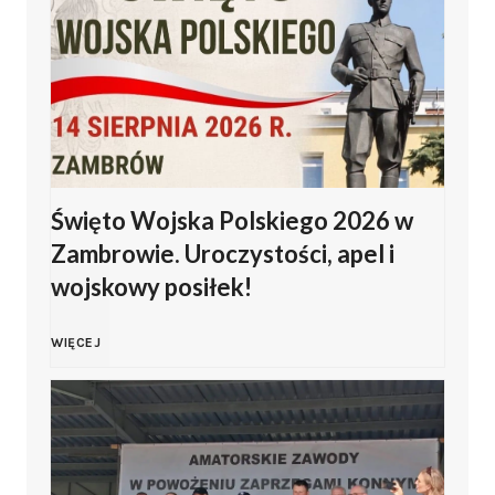
Święto Wojska Polskiego 2026 w
Zambrowie. Uroczystości, apel i
wojskowy posiłek!
Ś
WIĘCEJ
w
i