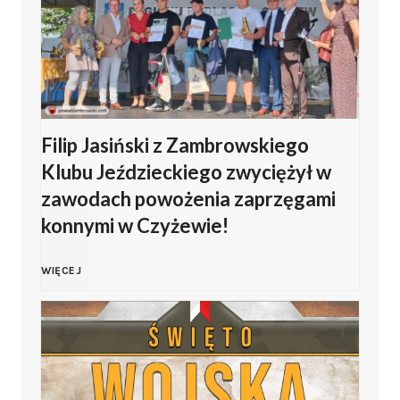
ę
t
o
Filip Jasiński z Zambrowskiego
W
Klubu Jeździeckiego zwyciężył w
o
zawodach powożenia zaprzęgami
konnymi w Czyżewie!
j
F
WIĘCEJ
s
i
k
l
a