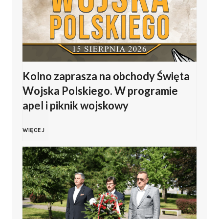
i
P
p
o
J
l
Kolno zaprasza na obchody Święta
a
s
Wojska Polskiego. W programie
s
apel i piknik wojskowy
k
i
i
K
WIĘCEJ
ń
e
o
s
g
l
k
o
n