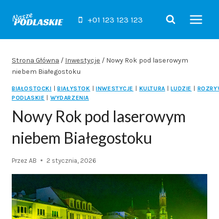
Przejdź
do
+01 123 123 123
treści
Strona Główna
/
Inwestycje
/
Nowy Rok pod laserowym
niebem Białegostoku
BIAŁOSTOCKI
|
BIAŁYSTOK
|
INWESTYCJE
|
KULTURA
|
LUDZIE
|
ROZRY
PODLASKIE
|
WYDARZENIA
Nowy Rok pod laserowym
niebem Białegostoku
Przez
AB
2 stycznia, 2026