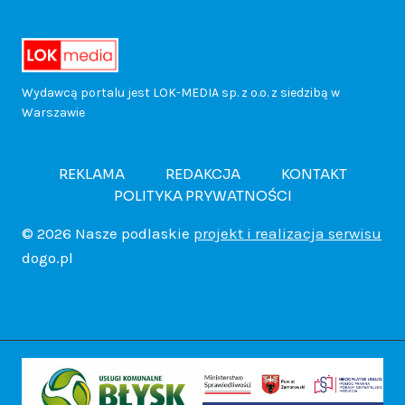
w
ł
r
i
z
k
o
e
a
a
e
u
Wydawcą portalu jest LOK-MEDIA sp. z o.o. z siedzibą w
d
Warszawie
k
m
W
d
b
a
!
i
a
r
REKLAMA
REDAKCJA
KONTAKT
.
POLITYKA PRYWATNOŚCI
c
e
r
o
T
© 2026 Nasze podlaskie
projekt i realizacja serwisu
h
a
s
dogo.pl
c
u
p
p
z
z
r
o
e
a
n
n
w
l
w
i
i