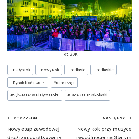
Fot. BOK
Tagi
#
Białystok
#
Nowy Rok
#
Podlasie
#
Podlaskie
wpisu:
#
Rynek Kościuszki
#
samorząd
#
Sylwester w Białymstoku
#
Tadeusz Truskolaski
Nawigacja
POPRZEDNI
NASTĘPNY
Nowy etap zawodowej
Nowy Rok przy muzyce
wpisu
drogi zapoczątkowany
i wspólnocie na Starym