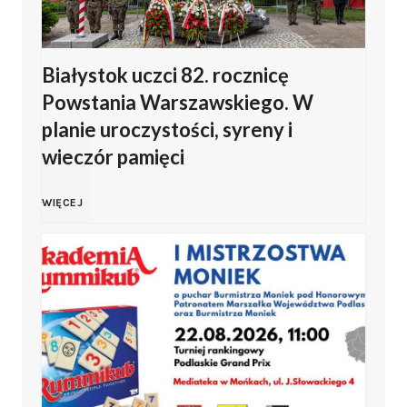
s
r
n
k
k
o
a
Białystok uczci 82. rocznicę
i
Powstania Warszawskiego. W
i
w
o
o
planie uroczystości, syreny i
e
wieczór pamięci
i
b
d
g
e
c
B
WIĘCEJ
d
o
.
h
i
a
K
U
o
a
ł
l
r
d
ł
y
u
o
y
y
h