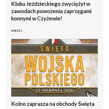
Klubu Jeździeckiego zwyciężył w
zawodach powożenia zaprzęgami
konnymi w Czyżewie!
F
WIĘCEJ
i
l
i
p
J
Kolno zaprasza na obchody Święta
a