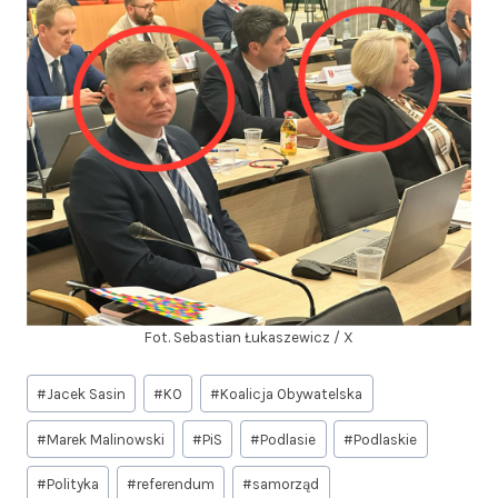
Fot. Sebastian Łukaszewicz / X
Tagi
#
Jacek Sasin
#
KO
#
Koalicja Obywatelska
wpisu:
#
Marek Malinowski
#
PiS
#
Podlasie
#
Podlaskie
#
Polityka
#
referendum
#
samorząd