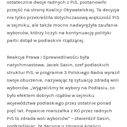
ostatecznie dwoje radnych z PiS, postanowiło
przejść na stronę Koalicji Obywatelskiej. Ta decyzja
nie tylko przekreśliła dotychczasową większość PiS
w sejmiku, ale także mocno nadwyrężyła zaufanie
wyborców, którzy liczyli na kontynuację polityki
partii dotąd w podlaskim rządzącej.
Reakcja Prawa i Sprawiedliwości była
natychmiastowa. Jacek Sasin, szef podlaskich
struktur PiS, w programie 3 Polskiego Radia wyraził
swoje oburzenie, nazywając tę sytuację zdradą woli
wyborców. „Wygraliśmy te wybory na Podlasiu, co
było efektem dobrych rządów w sejmiku
województwa podlaskiego przez ostatnie ponad
pięć lat. Poparcie marszałka z KO przez radnych
PiS to zdrada woli wyborców” – stwierdził Sasin,
podkreślając, że decyzja o zmianie koalicji